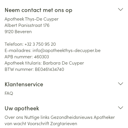
Neem contact met ons op
Apotheek Thys-De Cuyper
Albert Panisstraat 176
9120
Beveren
Telefoon:
+32 3 750 95 20
E-mailadres:
info@
apotheekthys-decuyper.be
APB nummer:
460303
Apotheek titularis:
Barbara De Cuyper
BTW nummer:
BE0461434740
Klantenservice
FAQ
Uw apotheek
Over ons
Nuttige links
Gezondheidsnieuws
Apotheker
van wacht
Voorschrift
Zorgtarieven