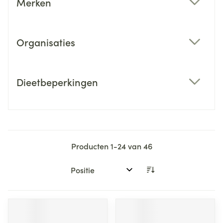
Merken
filter
Organisaties
filter
Dieetbeperkingen
filter
Producten
1
-
24
van
46
Sorteer op: