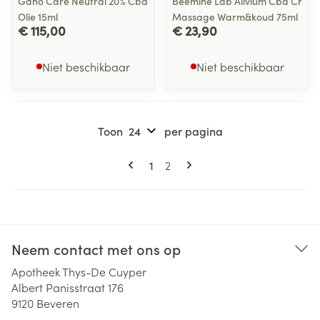
Gano Care Neutral 20% Cbd
Beemine Lab Alivium Cbd Cr
Olie 15ml
Massage Warm&koud 75ml
€ 115,00
€ 23,90
Niet beschikbaar
Niet beschikbaar
Toon
per pagina
Pagina's
U lees momenteel pagina
Pagina
1
2
Neem contact met ons op
Apotheek Thys-De Cuyper
Albert Panisstraat 176
9120
Beveren