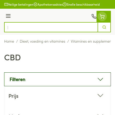
Ga naar de inhoud
Veilige betalingen
Apothekersadvies
Snelle beschikbaarheid
Menu
Zoek
Product, merk, categorie...
Home
/
Dieet, voeding en vitamines
/
Vitamines en supplemente
CBD
Filteren
Doorgaan naar productlijst
Prijs
filter