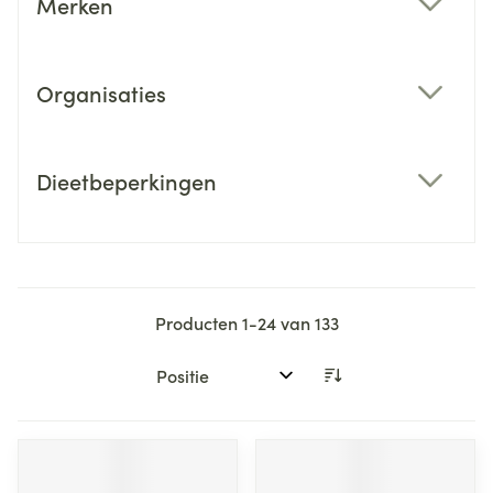
Merken
filter
Organisaties
filter
Dieetbeperkingen
filter
Producten
1
-
24
van
133
Sorteer op: