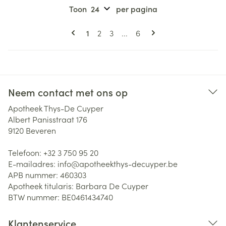
Toon
per pagina
Pagina's
U lees momenteel pagina
Pagina
Pagina
Pagina
1
2
3
...
6
Neem contact met ons op
Apotheek Thys-De Cuyper
Albert Panisstraat 176
9120
Beveren
Telefoon:
+32 3 750 95 20
E-mailadres:
info@
apotheekthys-decuyper.be
APB nummer:
460303
Apotheek titularis:
Barbara De Cuyper
BTW nummer:
BE0461434740
Klantenservice