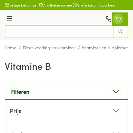
Ga naar de inhoud
Veilige betalingen
Apothekersadvies
Snelle beschikbaarheid
Menu
Zoek
Product, merk, categorie...
Home
/
Dieet, voeding en vitamines
/
Vitamines en supplemente
Vitamine B
Filteren
Doorgaan naar productlijst
Prijs
filter