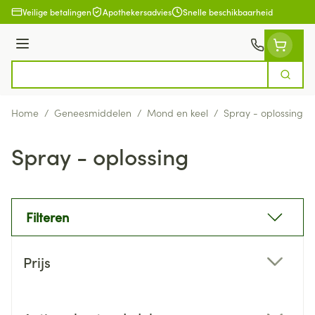
Ga naar de inhoud
Veilige betalingen
Apothekersadvies
Snelle beschikbaarheid
Menu
Zoek
Product, merk, categorie...
Home
/
Geneesmiddelen
/
Mond en keel
/
Spray - oplossing
Spray - oplossing
Filteren
Doorgaan naar productlijst
Prijs
filter