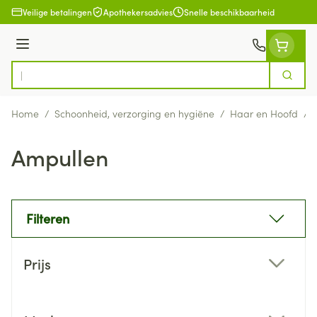
Ga naar de inhoud
Veilige betalingen
Apothekersadvies
Snelle beschikbaarheid
Menu
Zoek
Product, merk, categorie...
Home
/
Schoonheid, verzorging en hygiëne
/
Haar en Hoofd
/
Ampullen
Filteren
Doorgaan naar productlijst
Prijs
filter