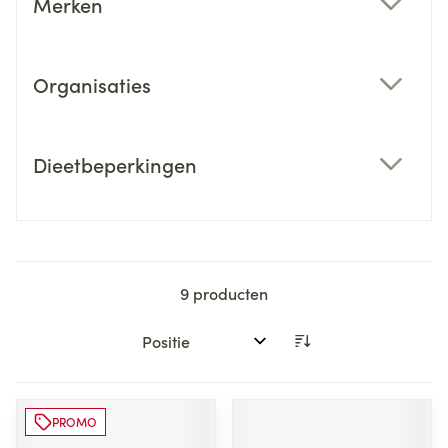
Merken
filter
Organisaties
filter
Dieetbeperkingen
filter
9
producten
Sorteer op:
PROMO