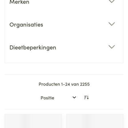
Merken
filter
Organisaties
filter
Dieetbeperkingen
filter
Producten
1
-
24
van
2255
Sorteer op: