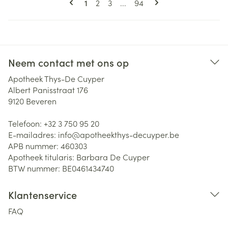
U lees momenteel pagina
Pagina
Pagina
Pagina
1
2
3
...
94
Neem contact met ons op
Apotheek Thys-De Cuyper
Albert Panisstraat 176
9120
Beveren
Telefoon:
+32 3 750 95 20
E-mailadres:
info@
apotheekthys-decuyper.be
APB nummer:
460303
Apotheek titularis:
Barbara De Cuyper
BTW nummer:
BE0461434740
Klantenservice
FAQ