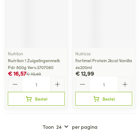
Nutrilon
Nutricia
Nutrilon 1 Zuigelingenmelk
Fortimel Protein 2kcal Vanilla
Pdr 800g Verv.3707080
4x200ml
€ 16,57
€ 12,99
€ 19,49
Aantal
Aantal
Bestel
Bestel
Toon
per pagina
Pagina's