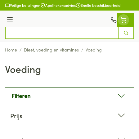
Ga naar de inhoud
Veilige betalingen
Apothekersadvies
Snelle beschikbaarheid
Menu
Zoek
Product, merk, categorie...
Home
/
Dieet, voeding en vitamines
/
Voeding
Voeding
Filteren
Doorgaan naar productlijst
Prijs
filter