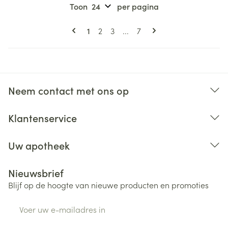
Toon
per pagina
Pagina's
U lees momenteel pagina
Pagina
Pagina
Pagina
1
2
3
...
7
Neem contact met ons op
Klantenservice
Uw apotheek
Nieuwsbrief
Blijf op de hoogte van nieuwe producten en promoties
E-mail adres