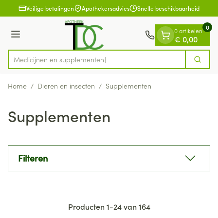
Dia 1 van 1
Ga naar de inhoud
Veilige betalingen
Apothekersadvies
Snelle beschikbaarheid
0
0 artikelen
Menu
€ 0,00
Medic
Zoek
Product, merk, categorie...
Home
/
Dieren en insecten
/
Supplementen
Supplementen
Filteren
Producten
1
-
24
van
164