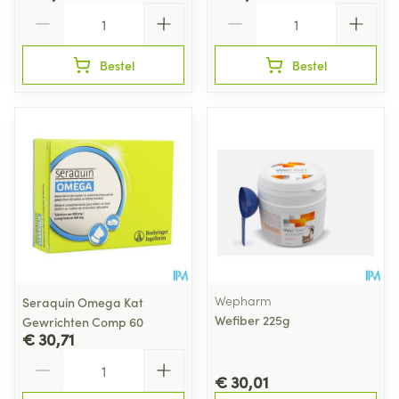
Aantal
Aantal
Bestel
Bestel
Wepharm
Seraquin Omega Kat
Wefiber 225g
Gewrichten Comp 60
€ 30,71
Aantal
€ 30,01