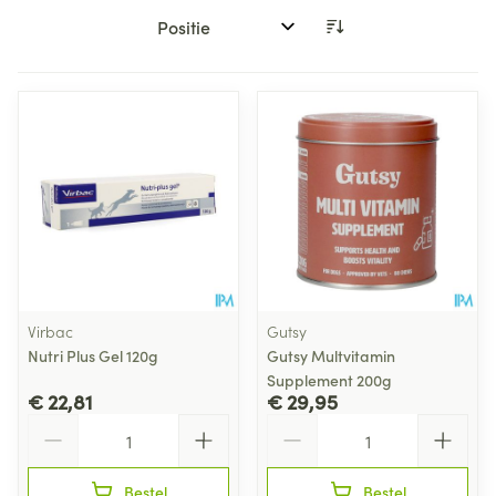
Sorteer op:
Virbac
Gutsy
Nutri Plus Gel 120g
Gutsy Multvitamin
Supplement 200g
€ 22,81
€ 29,95
Aantal
Aantal
Bestel
Bestel