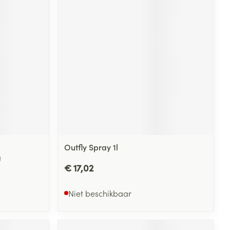
rende
Parfums en
geurproducten
Outfly Spray 1l
g
CBD
€ 17,02
Niet beschikbaar