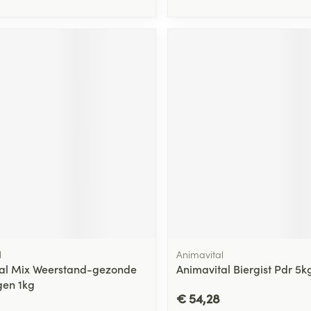
l
Animavital
al Mix Weerstand-gezonde
Animavital Biergist Pdr 5k
gen 1kg
€ 54,28