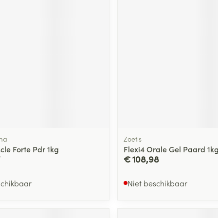
ging
Supplementen
Insectenwe
Mondmaskers
middelen
ssen
 -
id
d
ma
Zoetis
cle Forte Pdr 1kg
Flexi4 Orale Gel Paard 1k
Zelfbruiner
Scheren
€ 108,98
schikbaar
Niet beschikbaar