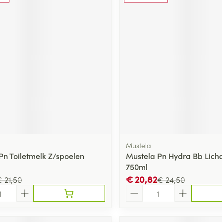
Mustela
Pn Toiletmelk Z/spoelen
Mustela Pn Hydra Bb Lic
750ml
€ 20,82
 21,50
€ 24,50
Aantal