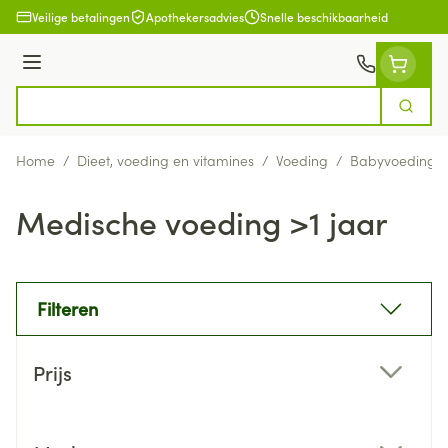
Ga naar de inhoud
Veilige betalingen
Apothekersadvies
Snelle beschikbaarheid
Menu
Zoek
Product, merk, categorie...
Home
/
Dieet, voeding en vitamines
/
Voeding
/
Babyvoeding
Medische voeding >1 jaar
Filteren
Doorgaan naar productlijst
Prijs
filter