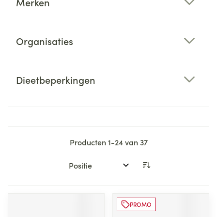
Merken
filter
Organisaties
filter
Dieetbeperkingen
filter
Producten
1
-
24
van
37
Sorteer op:
PROMO