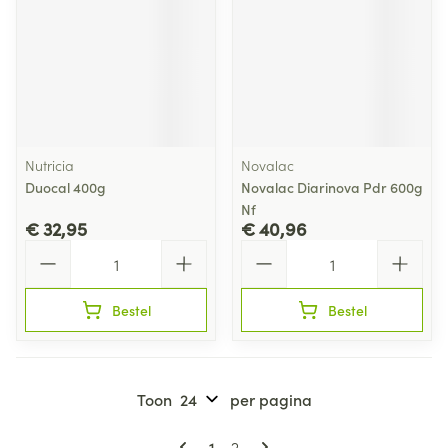
Nutricia
Novalac
Duocal 400g
Novalac Diarinova Pdr 600g
Nf
€ 32,95
€ 40,96
Aantal
Aantal
Bestel
Bestel
Toon
per pagina
Pagina's
U lees momenteel pagina
Pagina
1
2