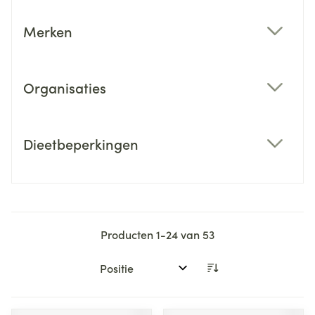
Merken
filter
Organisaties
filter
Dieetbeperkingen
filter
Producten
1
-
24
van
53
Sorteer op: