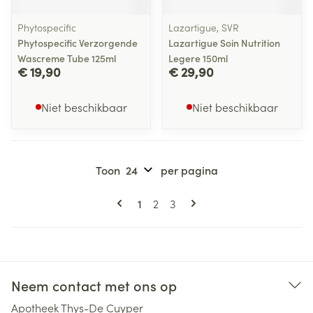
Phytospecific
Lazartigue, SVR
Phytospecific Verzorgende
Lazartigue Soin Nutrition
Wascreme Tube 125ml
Legere 150ml
€ 19,90
€ 29,90
Niet beschikbaar
Niet beschikbaar
Toon
per pagina
Pagina's
U lees momenteel pagina
Pagina
Pagina
1
2
3
Neem contact met ons op
Apotheek Thys-De Cuyper