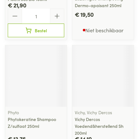
€ 21,90
Dermo-apaisant 250ml
Aantal
€ 19,50
Niet beschikbaar
Bestel
Phyto
Vichy, Vichy Dercos
Phytokeratine Shampoo
Vichy Dercos
Z/sulfaat 250ml
Voedend&herstellend Sh
200ml
€ 13,76
€ 14,10