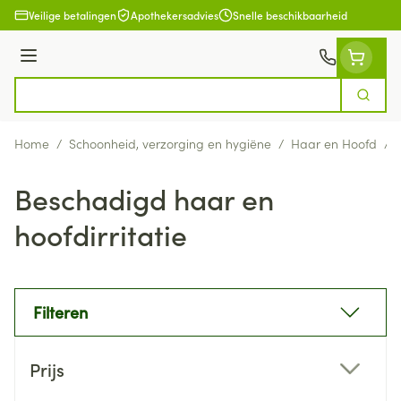
Ga naar de inhoud
Veilige betalingen
Apothekersadvies
Snelle beschikbaarheid
Menu
Zoek
Product, merk, categorie...
Home
/
Schoonheid, verzorging en hygiëne
/
Haar en Hoofd
/
Beschadigd haar en
hoofdirritatie
Filteren
Doorgaan naar productlijst
Prijs
filter