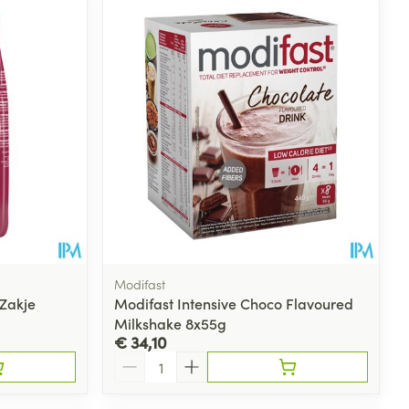
rende
Parfums en
geurproducten
Modifast
 Zakje
Modifast Intensive Choco Flavoured
Milkshake 8x55g
CBD
€ 34,10
Aantal