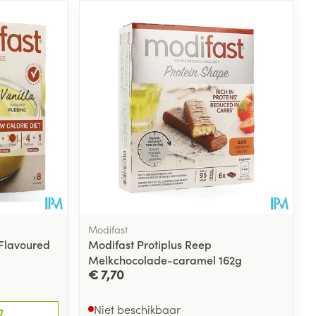
Modifast
 Flavoured
Modifast Protiplus Reep
Melkchocolade-caramel 162g
€ 7,70
Niet beschikbaar