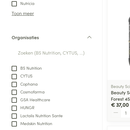
Aerosol toestel
kloven
Tabletten
Nutricia
Aerosol access
Blaren
Creme, gel en 
Toon meer
Zuurstof
Eelt
Eksteroog - lik
Ademhalingsste
Organisaties
Toon meer
filter
Spieren en gew
Specifiek voor
BS Nutrition
Naalden en spu
CYTUS
Lichaamsverzo
Infecties
Cophana
Spuiten
Beauty Sc
Deodorant
Cosmofarma
Beauty S
Oplossing voor 
Gezichtsverzor
Forest 4
GSA Healthcare
Naalden
€ 37,00
Luizen
HUNGR
Aantal
Naalden voor i
Lactalis Nutrition Sante
pennaalden
Medskin Nutrition
Diagnostica
Toon meer