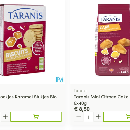
Toon meer
ging
Supplementen
Insectenwe
Mondmaskers
middelen
ssen
 -
id
d
Taranis
Koekjes Karamel Stukjes Bio
Taranis Mini Citroen Cake
6x40g
Zelfbruiner
Scheren
€ 8,50
Aantal