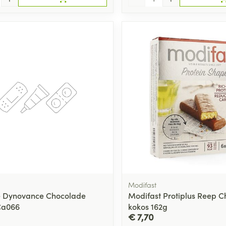
Modifast
e Dynovance Chocolade
Modifast Protiplus Reep 
Ca066
kokos 162g
€ 7,70