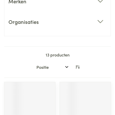
Merken
filter
Organisaties
filter
13
producten
Sorteer op: