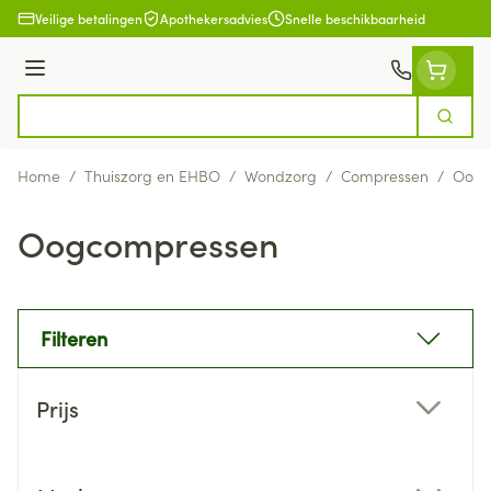
Ga naar de inhoud
Veilige betalingen
Apothekersadvies
Snelle beschikbaarheid
Menu
Zoek
Product, merk, categorie...
Home
/
Thuiszorg en EHBO
/
Wondzorg
/
Compressen
/
Oogc
Oogcompressen
Filteren
Doorgaan naar productlijst
Prijs
filter