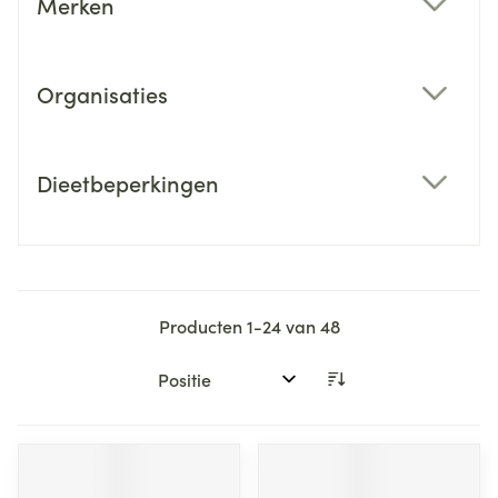
Merken
filter
Organisaties
filter
Dieetbeperkingen
filter
Producten
1
-
24
van
48
Sorteer op: