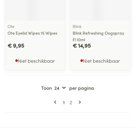
Ote
Blink
Ote Eyelid Wipes 15 Wipes
Blink Refreshing Oogspray
Fl 10ml
€ 9,95
€ 14,95
Niet beschikbaar
Niet beschikbaar
Toon
per pagina
Pagina's
U lees momenteel pagina
Pagina
1
2