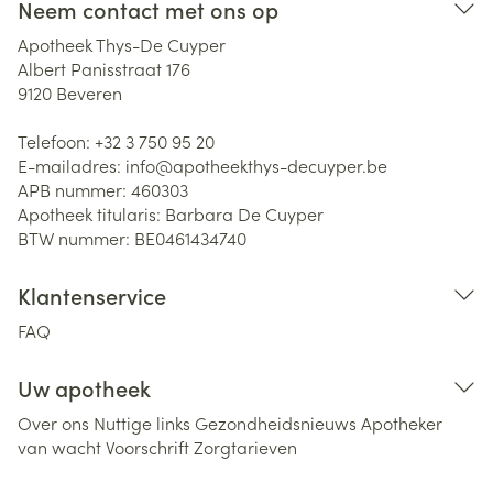
Neem contact met ons op
Apotheek Thys-De Cuyper
Albert Panisstraat 176
9120
Beveren
Telefoon:
+32 3 750 95 20
E-mailadres:
info@
apotheekthys-decuyper.be
APB nummer:
460303
Apotheek titularis:
Barbara De Cuyper
BTW nummer:
BE0461434740
Klantenservice
FAQ
Uw apotheek
Over ons
Nuttige links
Gezondheidsnieuws
Apotheker
van wacht
Voorschrift
Zorgtarieven