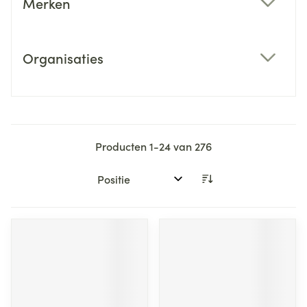
Merken
filter
Organisaties
filter
Producten
1
-
24
van
276
Sorteer op: