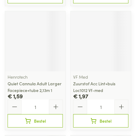
Henrotech
VF Med
Quiet Cannula Adult Larger
Zuurstof Acc Lint+buis
Facepiece+tube 2,13m 1
Loc1012 Vf-med
€ 1,59
€ 1,97
Aantal
Aantal
Bestel
Bestel