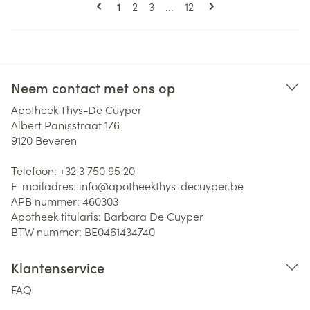
Pagina's
U lees momenteel pagina
Pagina
Pagina
Pagina
1
2
3
...
12
Neem contact met ons op
Apotheek Thys-De Cuyper
Albert Panisstraat 176
9120
Beveren
Telefoon:
+32 3 750 95 20
E-mailadres:
info@
apotheekthys-decuyper.be
APB nummer:
460303
Apotheek titularis:
Barbara De Cuyper
BTW nummer:
BE0461434740
Klantenservice
FAQ