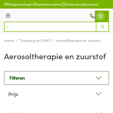
Ga naar de inhoud
Veilige betalingen
Apothekersadvies
Snelle beschikbaarheid
Menu
Zoek
Product, merk, categorie...
Home
/
Thuiszorg en EHBO
/
Aerosoltherapie en zuurstof
Aerosoltherapie en zuurstof
Filteren
Doorgaan naar productlijst
Prijs
filter