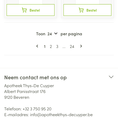
Bestel
Bestel
Toon
per pagina
Pagina's
U lees momenteel pagina
Pagina
Pagina
Pagina
1
2
3
...
24
Neem contact met ons op
Apotheek Thys-De Cuyper
Albert Panisstraat 176
9120
Beveren
Telefoon:
+32 3 750 95 20
E-mailadres:
info@
apotheekthys-decuyper.be