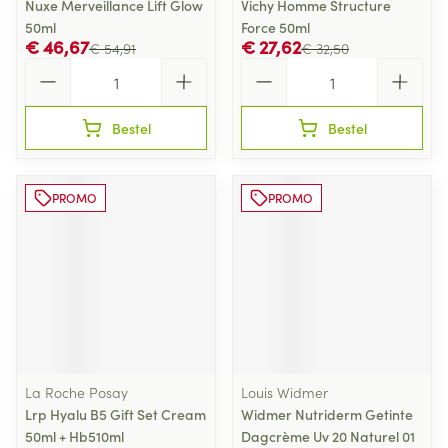
Nuxe Merveillance Lift Glow
Vichy Homme Structure
50ml
Force 50ml
€ 46,67
€ 27,62
€ 54,91
€ 32,50
Aantal
Aantal
Bestel
Bestel
PROMO
PROMO
La Roche Posay
Louis Widmer
Lrp Hyalu B5 Gift Set Cream
Widmer Nutriderm Getinte
50ml + Hb510ml
Dagcrème Uv 20 Naturel 01