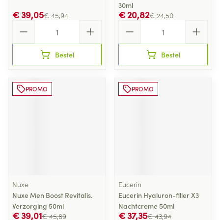
30ml
€ 39,05
€ 20,82
€ 45,94
€ 24,50
Aantal
Aantal
Bestel
Bestel
PROMO
PROMO
Nuxe
Eucerin
Nuxe Men Boost Revitalis.
Eucerin Hyaluron-filler X3
Verzorging 50ml
Nachtcreme 50ml
€ 39,01
€ 37,35
€ 45,89
€ 43,94