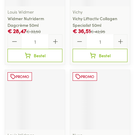
Louis Widmer
Vichy
Widmer Nutriderm
Vichy Liftactiv Collagen
Dagcrème 50ml
Specialist 50ml
€ 28,47
€ 36,51
€ 33,50
€ 42,95
Aantal
Aantal
Bestel
Bestel
PROMO
PROMO