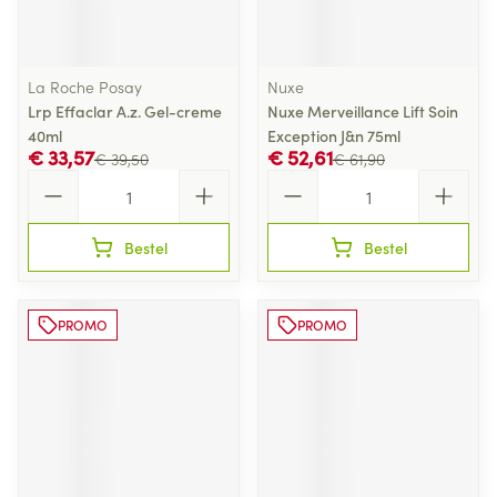
La Roche Posay
Nuxe
Lrp Effaclar A.z. Gel-creme
Nuxe Merveillance Lift Soin
40ml
Exception J&n 75ml
€ 33,57
€ 52,61
€ 39,50
€ 61,90
Aantal
Aantal
Bestel
Bestel
PROMO
PROMO