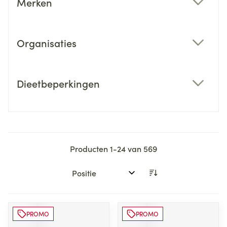
Merken
filter
Organisaties
filter
Dieetbeperkingen
filter
Producten
1
-
24
van
569
Sorteer op:
PROMO
PROMO