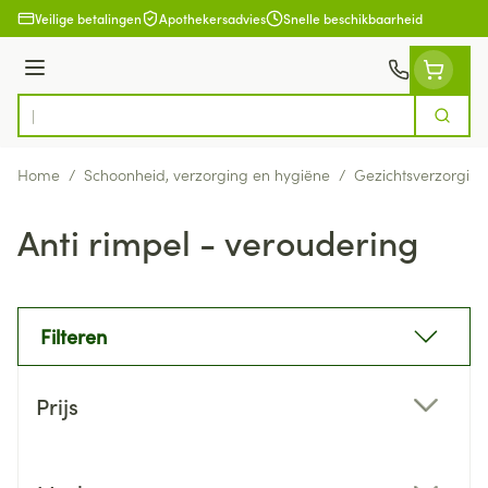
Ga naar de inhoud
Veilige betalingen
Apothekersadvies
Snelle beschikbaarheid
Menu
Zoek
Product, merk, categorie...
Home
/
Schoonheid, verzorging en hygiëne
/
Gezichtsverzorging
Anti rimpel - veroudering
Filteren
Doorgaan naar productlijst
Prijs
filter