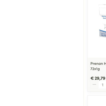
Prenan H
72x1g
€ 29,79
Aantal