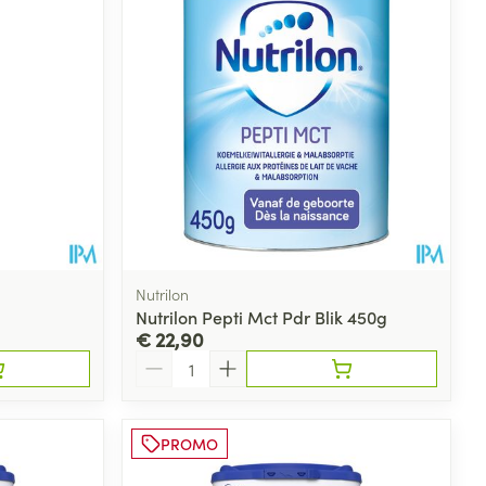
rende
Parfums en
geurproducten
Nutrilon
Nutrilon Pepti Mct Pdr Blik 450g
€ 22,90
Aantal
CBD
PROMO