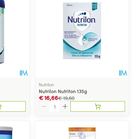
Nutrilon
Nutrilon Nutriton 135g
€ 16,66
€ 19,60
Aantal