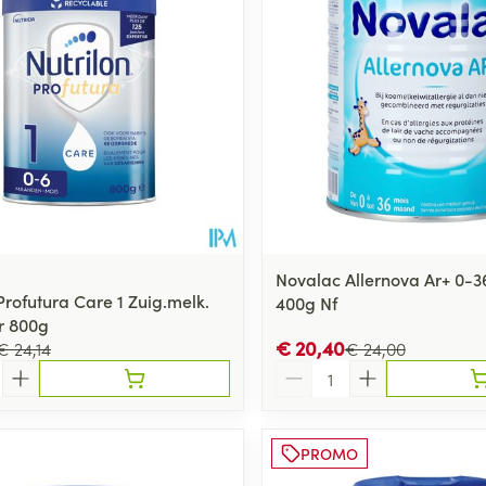
Novalac Allernova Ar+ 0-
Profutura Care 1 Zuig.melk.
400g Nf
r 800g
€ 20,40
€ 24,14
€ 24,00
Aantal
PROMO