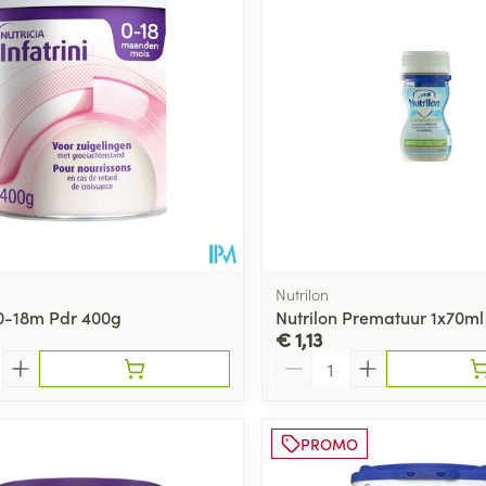
Toon meer
ging
Supplementen
Insectenwe
Mondmaskers
middelen
ssen
 -
id
d
Nutrilon
i 0-18m Pdr 400g
Nutrilon Prematuur 1x70ml
€ 1,13
Aantal
Zelfbruiner
Scheren
PROMO