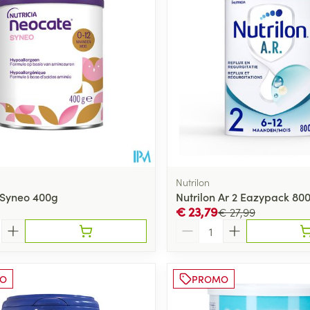
Nutrilon
 Syneo 400g
Nutrilon Ar 2 Eazypack 80
€ 23,79
€ 27,99
Aantal
O
PROMO