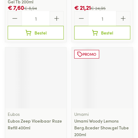
Gel Tb 200ml
€ 7,60
€ 21,21
€ 8,94
€ 24,95
Aantal
Aantal
Bestel
Bestel
PROMO
Eubos
Umami
Eubos Zeep Vloeibaar Roze
Umami Woody Lemons
Refill 400ml
Berg.&ceder Show.gel Tube
200ml