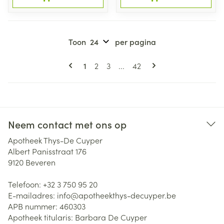
Toon
per pagina
Pagina's
U lees momenteel pagina
Pagina
Pagina
Pagina
1
2
3
...
42
Neem contact met ons op
Apotheek Thys-De Cuyper
Albert Panisstraat 176
9120
Beveren
Telefoon:
+32 3 750 95 20
E-mailadres:
info@
apotheekthys-decuyper.be
APB nummer:
460303
Apotheek titularis:
Barbara De Cuyper