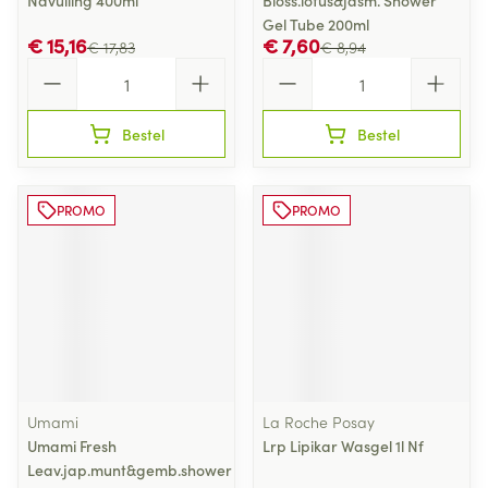
Navulling 400ml
Bloss.lotus&jasm. Shower
Gel Tube 200ml
€ 15,16
€ 7,60
€ 17,83
€ 8,94
Aantal
Aantal
Bestel
Bestel
PROMO
PROMO
Umami
La Roche Posay
Umami Fresh
Lrp Lipikar Wasgel 1l Nf
Leav.jap.munt&gemb.shower