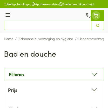
Ga naar de inhoud
Veilige betalingen
Apothekersadvies
Snelle beschikbaarheid
Menu
Zoek
Product, merk, categorie...
Home
/
Schoonheid, verzorging en hygiëne
/
Lichaamsverzorgi
Bad en douche
Filteren
Doorgaan naar productlijst
Prijs
filter