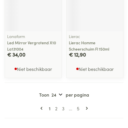
Lanaform
Lierac
Led Mirror Vergrotend X10
Lierac Homme
La131004
Scheerschuim Fl 150ml
€ 34,00
€ 12,90
Niet beschikbaar
Niet beschikbaar
Toon
per pagina
Pagina's
U lees momenteel pagina
Pagina
Pagina
Pagina
1
2
3
...
5