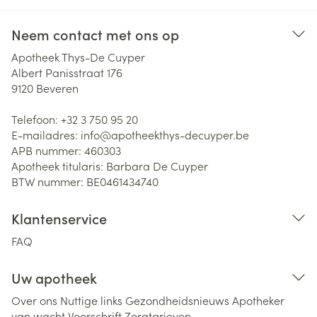
Neem contact met ons op
Apotheek Thys-De Cuyper
Albert Panisstraat 176
9120
Beveren
Telefoon:
+32 3 750 95 20
E-mailadres:
info@
apotheekthys-decuyper.be
APB nummer:
460303
Apotheek titularis:
Barbara De Cuyper
BTW nummer:
BE0461434740
Klantenservice
FAQ
Uw apotheek
Over ons
Nuttige links
Gezondheidsnieuws
Apotheker
van wacht
Voorschrift
Zorgtarieven