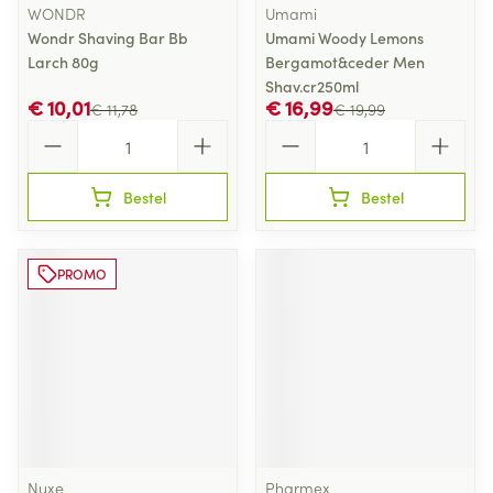
WONDR
Umami
Wondr Shaving Bar Bb
Umami Woody Lemons
Larch 80g
Bergamot&ceder Men
Shav.cr250ml
€ 10,01
€ 16,99
€ 11,78
€ 19,99
Aantal
Aantal
Bestel
Bestel
PROMO
Nuxe
Pharmex