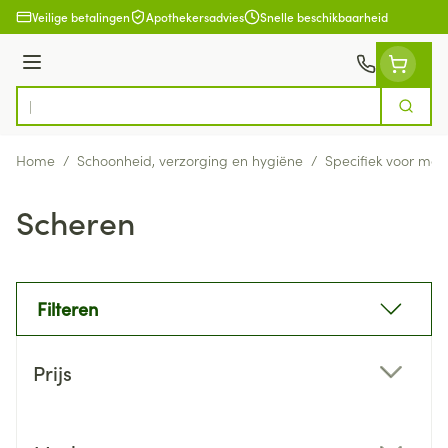
Ga naar de inhoud
Veilige betalingen
Apothekersadvies
Snelle beschikbaarheid
Menu
Zoek
Product, merk, categorie...
Home
/
Schoonheid, verzorging en hygiëne
/
Specifiek voor ma
Scheren
Filteren
Doorgaan naar productlijst
Prijs
filter