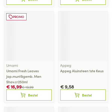
PROMO
Umami
Appeg
Umami Fresh Leaves
Appeg Aluinsteen 1ste Keus
Jap.munt&gemb. Men
Shav.cr250ml
€ 16,99
€ 9,58
€ 19,99
Bestel
Bestel