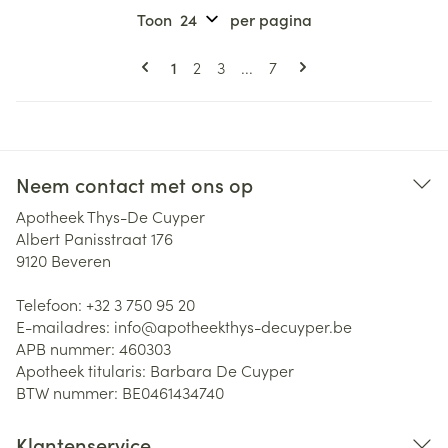
Toon
per pagina
Pagina's
U lees momenteel pagina
Pagina
Pagina
Pagina
1
2
3
...
7
Neem contact met ons op
Apotheek Thys-De Cuyper
Albert Panisstraat 176
9120
Beveren
Telefoon:
+32 3 750 95 20
E-mailadres:
info@
apotheekthys-decuyper.be
APB nummer:
460303
Apotheek titularis:
Barbara De Cuyper
BTW nummer:
BE0461434740
Klantenservice