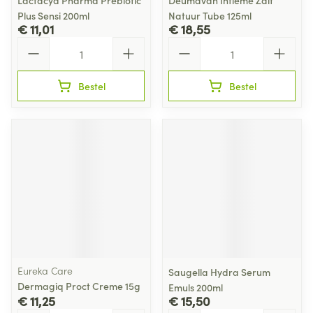
Lactacyd Pharma Prebiotic
Deumavan Intieme Zalf
Plus Sensi 200ml
Natuur Tube 125ml
€ 11,01
€ 18,55
Aantal
Aantal
Bestel
Bestel
Eureka Care
Saugella Hydra Serum
Dermagiq Proct Creme 15g
Emuls 200ml
€ 11,25
€ 15,50