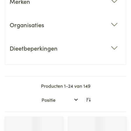
Merken
filter
Organisaties
filter
Dieetbeperkingen
filter
Producten
1
-
24
van
149
Sorteer op: