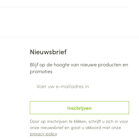
Bed
ng zon
Doorliggen - decubitis
Toon meer
ie
Urinewegen
id, spanning
Stoppen met roken
Nieuwsbrief
 en intieme
Gezichtsreiniging -
ontschminken
n Orthopedie
Instrumenten
Blijf op de hoogte van nieuwe producten en
sche
promoties
n anticonceptie
Reinigingsmelk, - crème, -
Anti tumor middelen
olie en gel
E-mail adres
jn
Tonic - lotion
zorging
Anesthesie
Micellair water
Inschrijven
Specifiek voor de ogen
t
ie
Diverse geneesmiddelen
Door op inschrijven te klikken, schrijft u zich in voor
Toon meer
onze nieuwsbrief en gaat u akkoord met onze
privacy policy
.