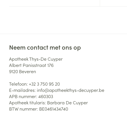
Zuurstof
Eelt
Eksteroog - lik
Ademhalingsste
Toon meer
Spieren en gew
Neem contact met ons op
Specifiek voor
Naalden en spu
Apotheek Thys-De Cuyper
Lichaamsverzo
Albert Panisstraat 176
Infecties
Spuiten
9120
Beveren
Deodorant
Oplossing voor 
Gezichtsverzor
Telefoon:
+32 3 750 95 20
Naalden
Luizen
E-mailadres:
info@
apotheekthys-decuyper.be
APB nummer:
460303
Naalden voor i
Apotheek titularis:
Barbara De Cuyper
pennaalden
BTW nummer:
BE0461434740
Diagnostica
Toon meer