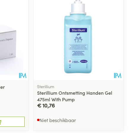
rende
Parfums en
geurproducten
er
Sterillium
Sterillium Ontsmetting Handen Gel
475ml With Pump
€ 10,76
CBD
Niet beschikbaar