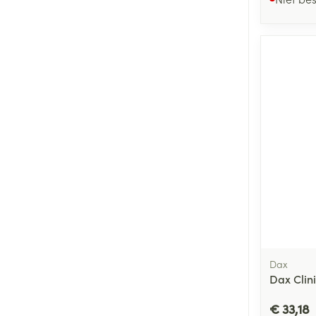
Dax
Dax Clin
€ 33,18