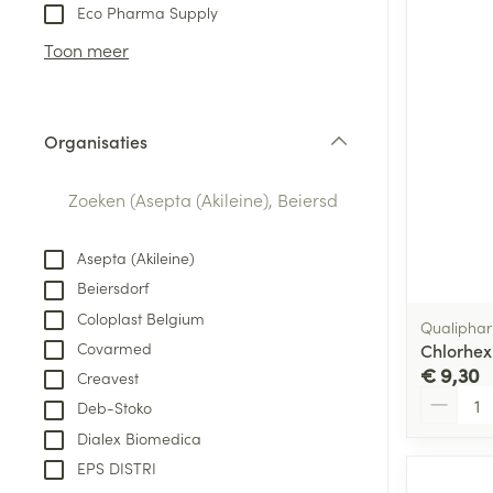
Aerosol toestel
kloven
Tabletten
Eco Pharma Supply
Aerosol access
Blaren
Creme, gel en 
Toon meer
Zuurstof
Eelt
Eksteroog - lik
Ademhalingsste
Organisaties
Toon meer
filter
Spieren en gew
Specifiek voor
Asepta (Akileine)
Naalden en spu
Beiersdorf
Lichaamsverzo
Infecties
Coloplast Belgium
Spuiten
Qualiphar
Deodorant
Covarmed
Chlorhex
Oplossing voor 
Gezichtsverzor
€ 9,30
Creavest
Naalden
Aantal
Luizen
Deb-Stoko
Naalden voor i
Dialex Biomedica
pennaalden
EPS DISTRI
Diagnostica
Toon meer