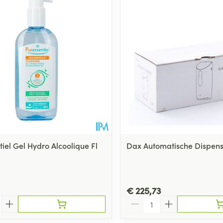
Toon meer
ging
Supplementen
Insectenwe
Mondmaskers
middelen
ssen
 -
id
d
iel Gel Hydro Alcoolique Fl
Dax Automatische Dispens
Zelfbruiner
Scheren
€ 225,73
Aantal