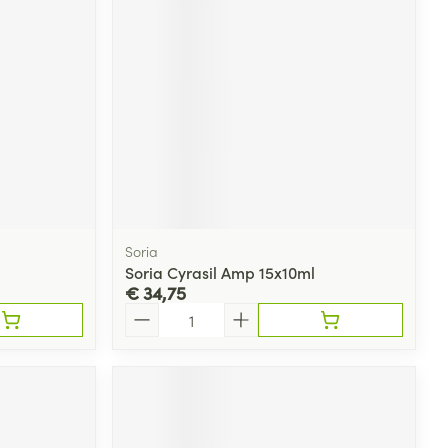
rende
Parfums en
geurproducten
Soria
Soria Cyrasil Amp 15x10ml
€ 34,75
Aantal
CBD