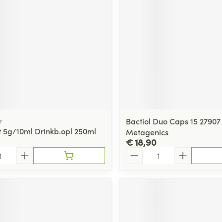
r
Bactiol Duo Caps 15 27907
t 5g/10ml Drinkb.opl 250ml
Metagenics
€ 18,90
Aantal