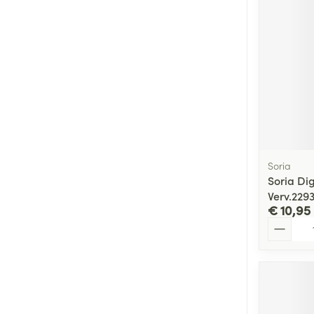
Soria
Soria Di
Verv.229
€ 10,95
Aantal