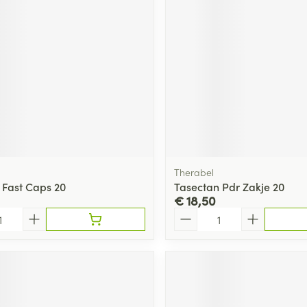
ging
Supplementen
Insectenwe
Mondmaskers
middelen
ssen
 -
id
d
Therabel
 Fast Caps 20
Tasectan Pdr Zakje 20
€ 18,50
Aantal
Zelfbruiner
Scheren