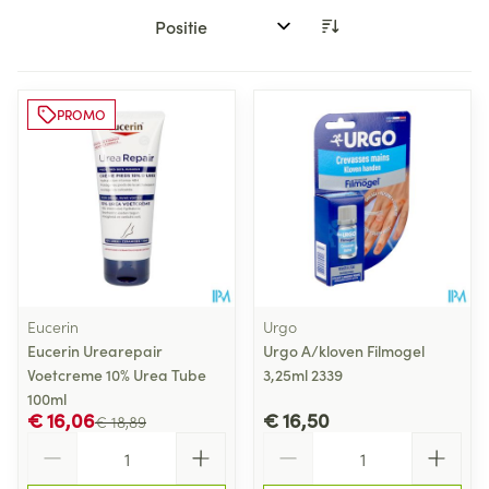
Sorteer op:
PROMO
Eucerin
Urgo
Eucerin Urearepair
Urgo A/kloven Filmogel
Voetcreme 10% Urea Tube
3,25ml 2339
100ml
€ 16,06
€ 16,50
€ 18,89
Aantal
Aantal