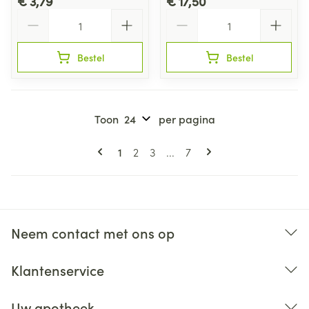
€ 3,79
€ 17,50
Aantal
Aantal
Bestel
Bestel
Toon
per pagina
Pagina's
U lees momenteel pagina
Pagina
Pagina
Pagina
1
2
3
...
7
Neem contact met ons op
Klantenservice
Uw apotheek