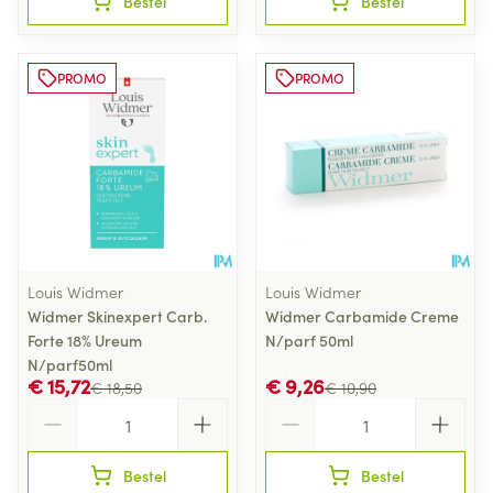
Bestel
Bestel
PROMO
PROMO
Louis Widmer
Louis Widmer
Widmer Skinexpert Carb.
Widmer Carbamide Creme
Forte 18% Ureum
N/parf 50ml
N/parf50ml
€ 15,72
€ 9,26
€ 18,50
€ 10,90
Aantal
Aantal
Bestel
Bestel