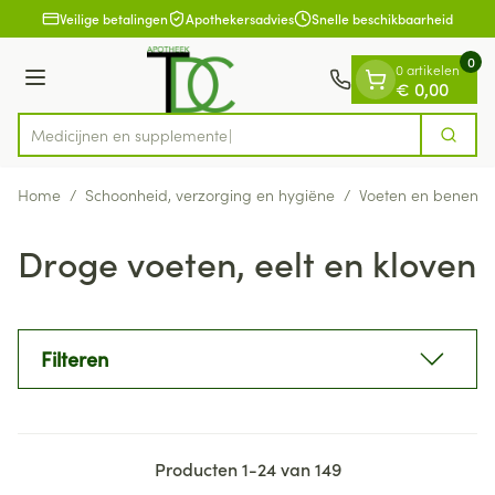
Dia 1 van 1
Ga naar de inhoud
Veilige betalingen
Apothekersadvies
Snelle beschikbaarheid
0
0 artikelen
Menu
€ 0,00
Medicij
Zoek
Product, merk, categorie...
Home
/
Schoonheid, verzorging en hygiëne
/
Voeten en benen
/
Droge voeten, eelt en kloven
Filteren
Producten
1
-
24
van
149