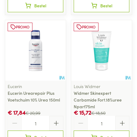
Bestel
Bestel
PROMO
PROMO
Eucerin
Louis Widmer
Eucerin Urearepair Plus
Widmer Skinexpert
Voetschuim 10% Urea 150ml
Carbamide Fort.18%uree
Nparf75ml
€ 17,84
€ 15,72
€ 20,99
€ 18,50
Aantal
Aantal