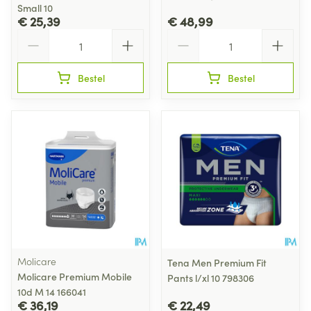
Small 10
€ 25,39
€ 48,99
Aantal
Aantal
Bestel
Bestel
Molicare
Tena Men Premium Fit
Molicare Premium Mobile
Pants l/xl 10 798306
10d M 14 166041
€ 36,19
€ 22,49