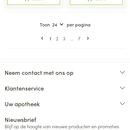
Toon
per pagina
Pagina's
U lees momenteel pagina
Pagina
Pagina
Pagina
1
2
3
...
7
Neem contact met ons op
Klantenservice
Uw apotheek
Nieuwsbrief
Blijf op de hoogte van nieuwe producten en promoties