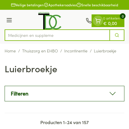
Dia 1 van 1
Ga naar de inhoud
Veilige betalingen
Apothekersadvies
Snelle beschikbaarheid
0
0 artikelen
Menu
€ 0,00
Zoek
Product, merk, categorie...
Home
/
Thuiszorg en EHBO
/
Incontinentie
/
Luierbroekje
Luierbroekje
Filteren
Producten
1
-
24
van
157