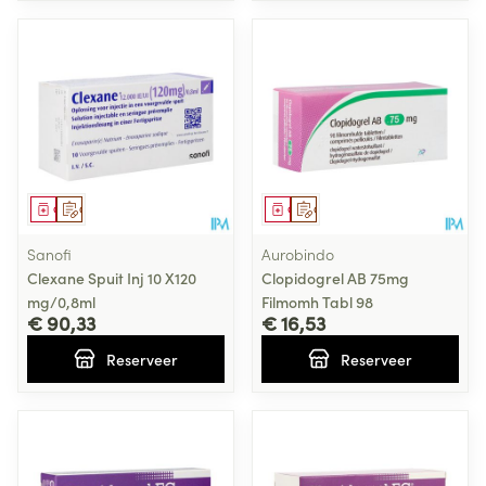
Geneesmiddel
Op voorschrift
Geneesmiddel
Op voorschrift
Sanofi
Aurobindo
Clexane Spuit Inj 10 X120
Clopidogrel AB 75mg
mg/0,8ml
Filmomh Tabl 98
€ 90,33
€ 16,53
Reserveer
Reserveer