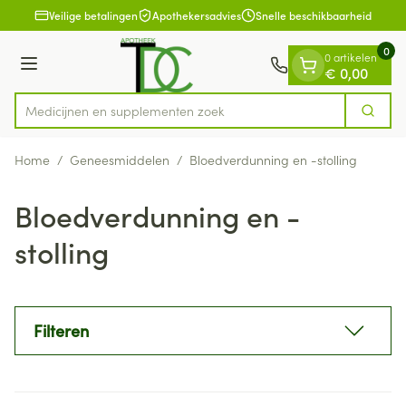
Dia 1 van 1
Ga naar de inhoud
Veilige betalingen
Apothekersadvies
Snelle beschikbaarheid
0
0 artikelen
Menu
€ 0,00
Medicijnen e
Zoek
Product, merk, categorie...
Home
/
Geneesmiddelen
/
Bloedverdunning en -stolling
Bloedverdunning en -
stolling
Filteren