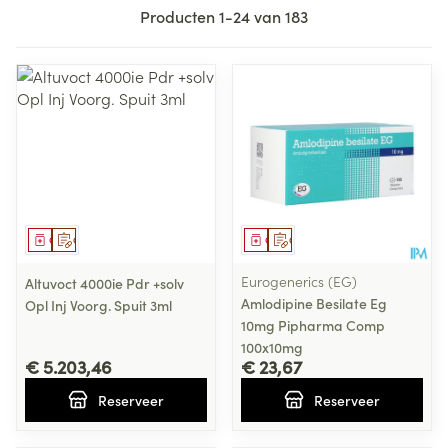
Producten
1
-
24
van
183
Geneesmiddel
Op voorschrift
Geneesmiddel
Op voorschrift
Eurogenerics (EG)
Altuvoct 4000ie Pdr +solv
Amlodipine Besilate Eg
Opl Inj Voorg. Spuit 3ml
10mg Pipharma Comp
100x10mg
€ 5.203,46
€ 23,67
Reserveer
Reserveer