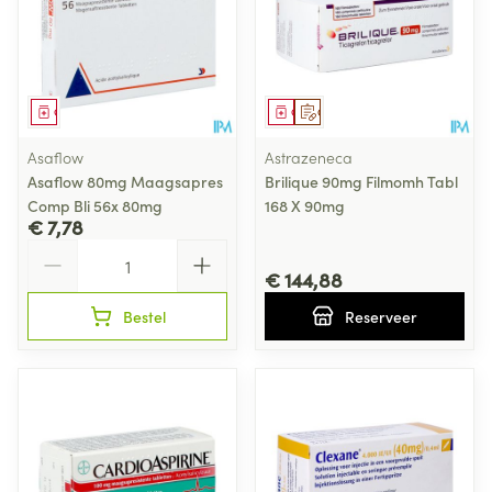
Geneesmiddel
Geneesmiddel
Op voorschrift
Asaflow
Astrazeneca
Asaflow 80mg Maagsapres
Brilique 90mg Filmomh Tabl
Comp Bli 56x 80mg
168 X 90mg
€ 7,78
Aantal
€ 144,88
Bestel
Reserveer