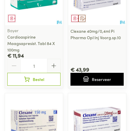
Geneesmiddel
Geneesmiddel
Op voorschrift
Bayer
Clexane 40mg/0,4ml Pi
Cardioaspirine
Pharma Opl Inj Voorg.sp.10
Maagsapresist. Tabl 84 X
100mg
€ 11,94
Aantal
€ 43,99
Bestel
Reserveer