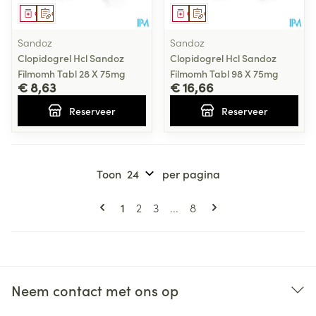
Geneesmiddel
Op voorschrift
Geneesmiddel
Op voorschrift
Sandoz
Sandoz
Clopidogrel Hcl Sandoz
Clopidogrel Hcl Sandoz
Filmomh Tabl 28 X 75mg
Filmomh Tabl 98 X 75mg
€ 8,63
€ 16,66
Reserveer
Reserveer
Toon
per pagina
Pagina's
U lees momenteel pagina
Pagina
Pagina
Pagina
1
2
3
...
8
Neem contact met ons op