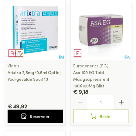
Geneesmiddel
Op voorschrift
Geneesmiddel
Viatris
Eurogenerics (EG)
Arixtra 2,5mg/0,5ml Opl Inj
Asa 100 EG Tabl
Voorgevulde Spuit 10
Maagsapresistent
100X100Mg Blist
€ 9,18
Aantal
€ 49,92
Reserveer
Bestel