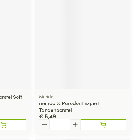
rstel Soft
Meridol
meridol® Parodont Expert
Tandenborstel
€ 5,49
Aantal