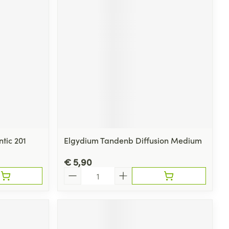
rende
Parfums en
geurproducten
tic 201
Elgydium Tandenb Diffusion Medium
€ 5,90
CBD
Aantal