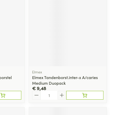
Elmex
orstel
Elmex Tandenborst.inter-x A/caries
Medium Duopack
€ 9,48
Aantal