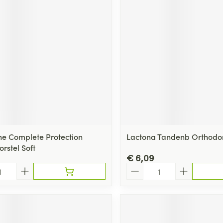
ging
Supplementen
Insectenwe
Mondmaskers
middelen
ssen
 -
id
d
e Complete Protection
Lactona Tandenb Orthodon
rstel Soft
€ 6,09
Zelfbruiner
Scheren
Aantal