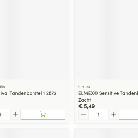
tis
Elmex
gival Tandenborstel 1 2872
ELMEX® Sensitive Tandenb
Zacht
€ 5,49
Aantal