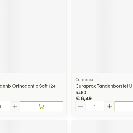
Curaprox
enb Orthodontic Soft 124
Curaprox Tandenborstel Ul
5460
€ 6,49
Aantal