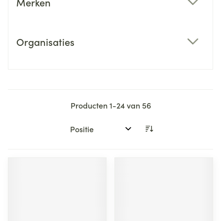
Merken
filter
Organisaties
filter
Producten
1
-
24
van
56
Sorteer op: