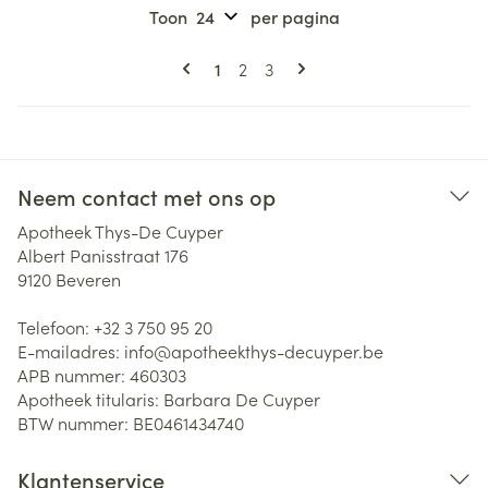
Toon
per pagina
Pagina's
U lees momenteel pagina
Pagina
Pagina
1
2
3
Neem contact met ons op
Apotheek Thys-De Cuyper
Albert Panisstraat 176
9120
Beveren
Telefoon:
+32 3 750 95 20
E-mailadres:
info@
apotheekthys-decuyper.be
APB nummer:
460303
Apotheek titularis:
Barbara De Cuyper
BTW nummer:
BE0461434740
Klantenservice