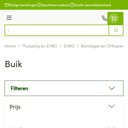
Ga naar de inhoud
Veilige betalingen
Apothekersadvies
Snelle beschikbaarheid
Menu
Zoek
Product, merk, categorie...
Home
/
Thuiszorg en EHBO
/
EHBO
/
Bandages en Orthopedie
Buik
Filteren
Doorgaan naar productlijst
Prijs
filter