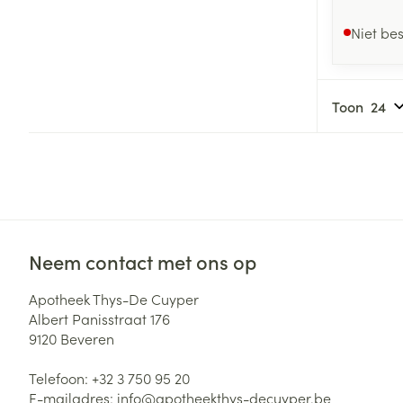
Niet be
Toon
Neem contact met ons op
Apotheek Thys-De Cuyper
Albert Panisstraat 176
9120
Beveren
Telefoon:
+32 3 750 95 20
E-mailadres:
info@
apotheekthys-decuyper.be