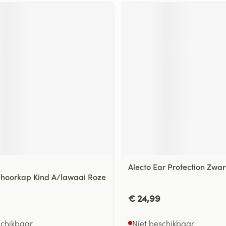
ging
Supplementen
Insectenwe
Mondmaskers
middelen
ssen
 -
id
d
Zelfbruiner
Scheren
Alecto Ear Protection Zwart
hoorkap Kind A/lawaai Roze
€ 24,99
schikbaar
Niet beschikbaar