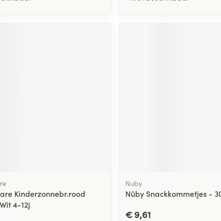
re
Nuby
are Kinderzonnebr.rood
Nûby Snackkommetjes - 30
 Wit 4-12j
€ 9,61