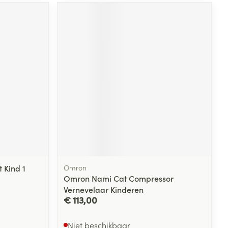
rende
Parfums en
geurproducten
CBD
 Kind 1
Omron
Omron Nami Cat Compressor
Vernevelaar Kinderen
€ 113,00
Niet beschikbaar