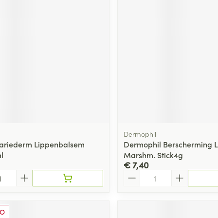
ging
Supplementen
Insectenwe
Mondmaskers
middelen
ssen
 -
id
d
Dermophil
Bariederm Lippenbalsem
Dermophil Berscherming L
Zelfbruiner
Scheren
l
Marshm. Stick4g
€ 7,40
Aantal
O