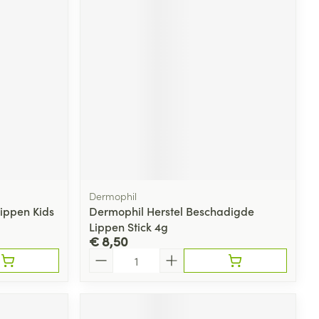
rende
Parfums en
geurproducten
Dermophil
ippen Kids
Dermophil Herstel Beschadigde
CBD
Lippen Stick 4g
€ 8,50
Aantal