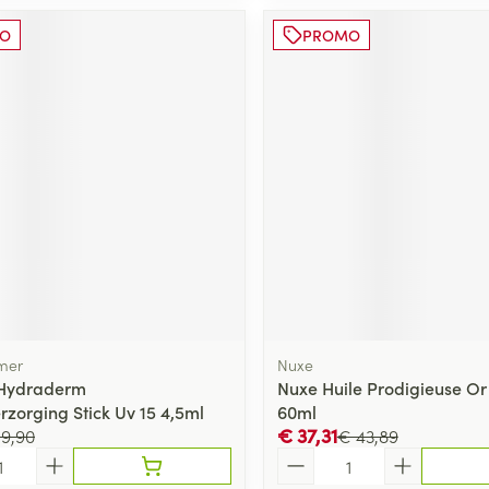
O
PROMO
mer
Nuxe
Hydraderm
Nuxe Huile Prodigieuse Or
rzorging Stick Uv 15 4,5ml
60ml
€ 37,31
9,90
€ 43,89
Aantal