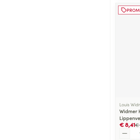
PROM
Louis Wid
Widmer 
Lippenve
€ 8,41
€ 
Aantal