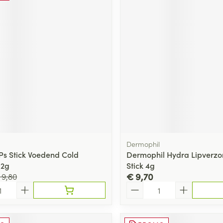
Dermophil
Ps Stick Voedend Cold
Dermophil Hydra Lipverzo
,2g
Stick 4g
€ 9,70
 9,80
Aantal