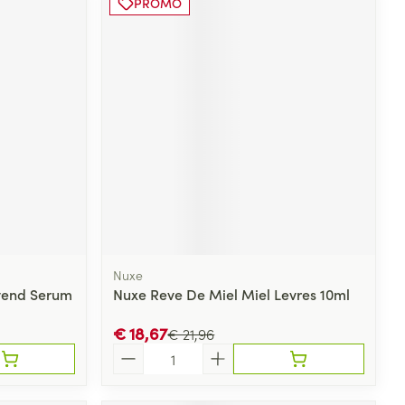
PROMO
Nuxe
vend Serum
Nuxe Reve De Miel Miel Levres 10ml
€ 18,67
€ 21,96
Aantal