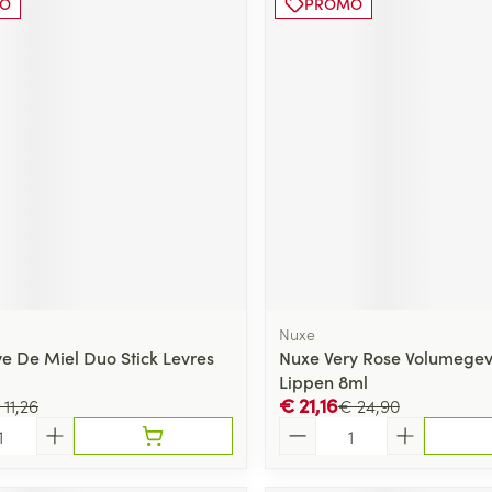
O
PROMO
Nuxe
e De Miel Duo Stick Levres
Nuxe Very Rose Volumege
Lippen 8ml
€ 21,16
 11,26
€ 24,90
Aantal