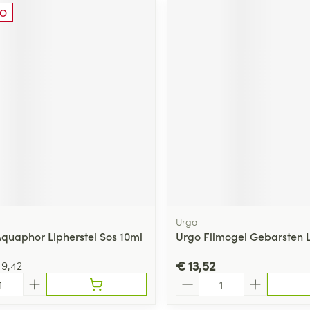
O
Urgo
Aquaphor Lipherstel Sos 10ml
Urgo Filmogel Gebarsten 
€ 13,52
 9,42
Aantal