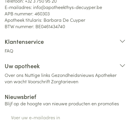
Telefoon:
+32 3 750 95 20
E-mailadres:
info@
apotheekthys-decuyper.be
APB nummer:
460303
Apotheek titularis:
Barbara De Cuyper
BTW nummer:
BE0461434740
Klantenservice
FAQ
Uw apotheek
Over ons
Nuttige links
Gezondheidsnieuws
Apotheker
van wacht
Voorschrift
Zorgtarieven
Nieuwsbrief
Blijf op de hoogte van nieuwe producten en promoties
E-mail adres