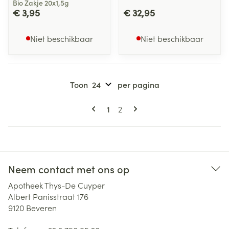
Bio Zakje 20x1,5g
€ 3,95
€ 32,95
Niet beschikbaar
Niet beschikbaar
Toon
per pagina
Pagina's
U lees momenteel pagina
Pagina
1
2
Neem contact met ons op
Apotheek Thys-De Cuyper
Albert Panisstraat 176
9120
Beveren