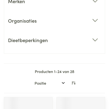
Merken
filter
Organisaties
filter
Dieetbeperkingen
filter
Producten
1
-
24
van
28
Sorteer op: