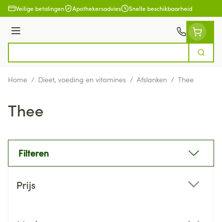
Ga naar de inhoud
Veilige betalingen
Apothekersadvies
Snelle beschikbaarheid
Menu
Zoek
Product, merk, categorie...
Home
/
Dieet, voeding en vitamines
/
Afslanken
/
Thee
Thee
Filteren
Doorgaan naar productlijst
Prijs
filter