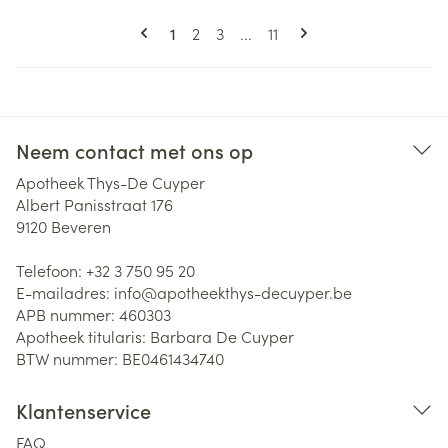
Pagina's
U lees momenteel pagina
Pagina
Pagina
Pagina
1
2
3
...
11
Neem contact met ons op
Apotheek Thys-De Cuyper
Albert Panisstraat 176
9120
Beveren
Telefoon:
+32 3 750 95 20
E-mailadres:
info@
apotheekthys-decuyper.be
APB nummer:
460303
Apotheek titularis:
Barbara De Cuyper
BTW nummer:
BE0461434740
Klantenservice
FAQ