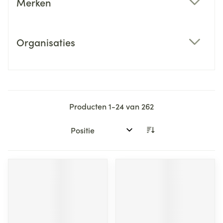
Merken
filter
Organisaties
filter
Producten
1
-
24
van
262
Sorteer op: