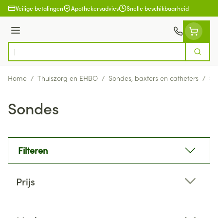
Ga naar de inhoud
Veilige betalingen
Apothekersadvies
Snelle beschikbaarheid
Menu
Zoek
Product, merk, categorie...
Home
/
Thuiszorg en EHBO
/
Sondes, baxters en catheters
/
So
Sondes
Filteren
Doorgaan naar productlijst
Prijs
filter