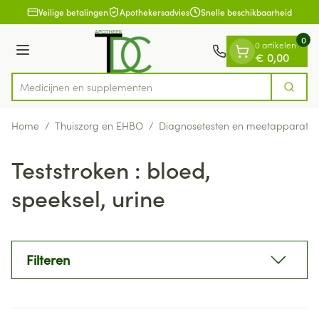
Dia 1 van 1
Ga naar de inhoud
Veilige betalingen
Apothekersadvies
Snelle beschikbaarheid
0
0 artikelen
Menu
€ 0,00
Medicij
Zoek
Product, merk, categorie...
Home
/
Thuiszorg en EHBO
/
Diagnosetesten en meetapparatuu
Teststroken : bloed,
speeksel, urine
Filteren