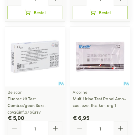
Bestel
Bestel
Belscan
Alcoline
Fluorec.kit Test
Multi Urine Test Panel Amp-
Comb.a/geen Sars-
coc-bzo-thc-ket-etg 1
cov2&inf.a/b&rsv
€ 5,00
€ 6,95
Aantal
Aantal