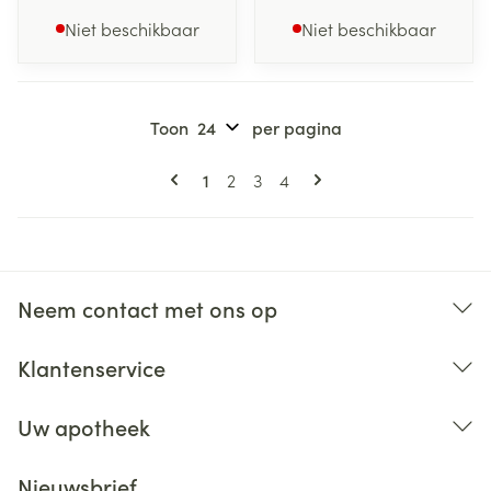
Niet beschikbaar
Niet beschikbaar
Toon
per pagina
Pagina's
U lees momenteel pagina
Pagina
Pagina
Pagina
1
2
3
4
Neem contact met ons op
Klantenservice
Uw apotheek
Nieuwsbrief