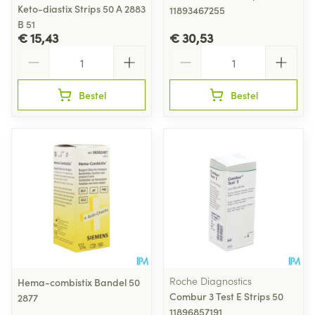
Keto-diastix Strips 50 A 2883
11893467255
B 51
€ 15,43
€ 30,53
Aantal
Aantal
Bestel
Bestel
Roche Diagnostics
Hema-combistix Bandel 50
Combur 3 Test E Strips 50
2877
11896857191