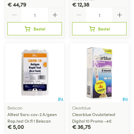
€ 44,79
€ 12,38
Aantal
Aantal
Bestel
Bestel
Belscan
Clearblue
Alltest Sars-cov-2 A/geen
Clearblue Ovulatietest
Rap.test Or.fl 1 Belscan
Digital 10 Promo -4€
€ 5,00
€ 36,75