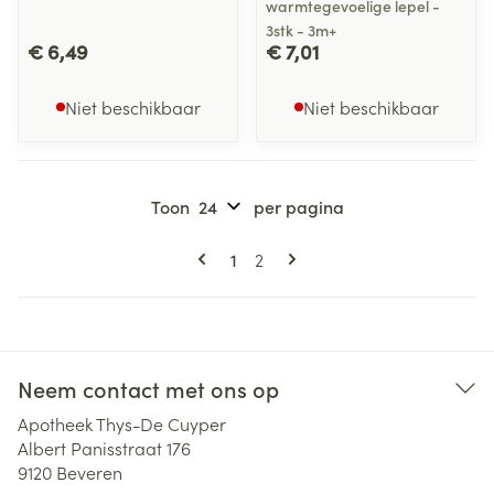
warmtegevoelige lepel -
3stk - 3m+
€ 6,49
€ 7,01
Niet beschikbaar
Niet beschikbaar
Toon
per pagina
Pagina's
U lees momenteel pagina
Pagina
1
2
Neem contact met ons op
Apotheek Thys-De Cuyper
Albert Panisstraat 176
9120
Beveren