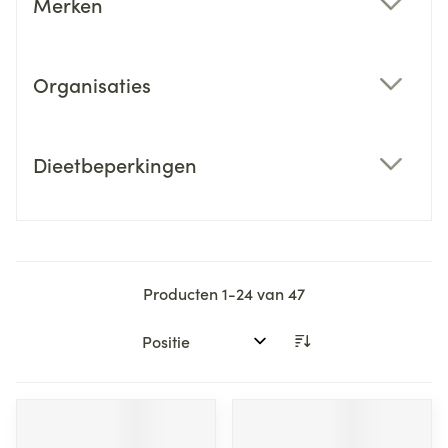
Merken
filter
Organisaties
filter
Dieetbeperkingen
filter
Producten
1
-
24
van
47
Sorteer op: