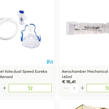
Toon meer
ging
Supplementen
Insectenwe
Mondmaskers
middelen
ssen
 -
id
d
Set Volw.dual Speed Eureka
Aerochamber Mechanical V
Aerosol
145ml
€ 16,41
Aantal
Zelfbruiner
Scheren