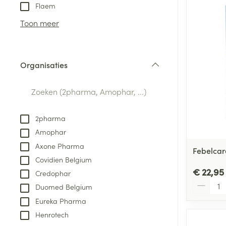
Aerosol toestel
kloven
Tabletten
Flaem
Aerosol access
Blaren
Creme, gel en 
Toon meer
Zuurstof
Eelt
Eksteroog - lik
Ademhalingsste
Organisaties
Toon meer
filter
Spieren en gew
Specifiek voor
2pharma
Naalden en spu
Amophar
Lichaamsverzo
Infecties
Axone Pharma
Spuiten
Febelcar
Deodorant
Covidien Belgium
Oplossing voor 
Gezichtsverzor
€ 22,95
Credophar
Naalden
Aantal
Luizen
Duomed Belgium
Naalden voor i
Eureka Pharma
pennaalden
Henrotech
Diagnostica
Toon meer