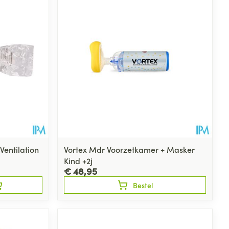
rende
Parfums en
geurproducten
entilation
Vortex Mdr Voorzetkamer + Masker
Kind +2j
€ 48,95
Bestel
CBD