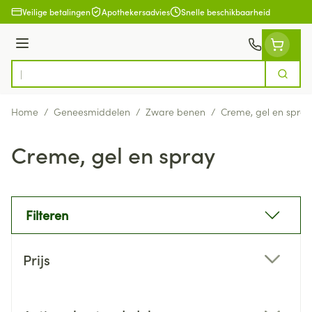
Ga naar de inhoud
Veilige betalingen
Apothekersadvies
Snelle beschikbaarheid
Menu
Zoek
Product, merk, categorie...
Home
/
Geneesmiddelen
/
Zware benen
/
Creme, gel en spray
Creme, gel en spray
Filteren
Doorgaan naar productlijst
Prijs
filter