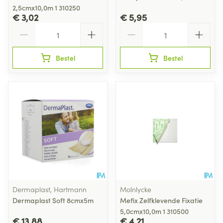
2,5cmx10,0m 1 310250
€ 3,02
€ 5,95
Aantal
Aantal
Bestel
Bestel
Dermaplast, Hartmann
Molnlycke
Dermaplast Soft 8cmx5m
Mefix Zelfklevende Fixatie
5,0cmx10,0m 1 310500
€ 13,88
€ 4,21