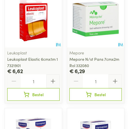
Leukoplast
Mepore
Leukoplast Elastic 6cmx1m 1
Mepore N/st Pans 7cmx2m
7321901
Rol 332080
€ 6,62
€ 6,29
Aantal
Aantal
Bestel
Bestel