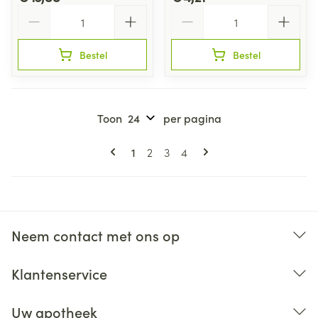
Aantal
Aantal
Bestel
Bestel
Toon
per pagina
Pagina's
U lees momenteel pagina
Pagina
Pagina
Pagina
1
2
3
4
Neem contact met ons op
Klantenservice
Uw apotheek