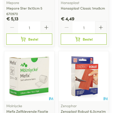
Mepore
Hansaplast
Mepore Ster 9x10cm 5
Hansaplast Classic 1mx8cm
670970
€ 5,13
€ 4,49
Aantal
Aantal
Bestel
Bestel
Molnlycke
Zenophar
Mefix Zelfklevende Fixatie
Zenoplast Robust 6,0cmx1m