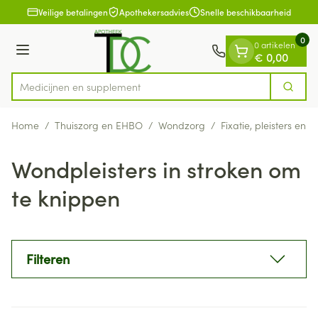
Dia 1 van 1
Ga naar de inhoud
Veilige betalingen
Apothekersadvies
Snelle beschikbaarheid
0
0 artikelen
Menu
€ 0,00
Medi
Zoek
Product, merk, categorie...
Home
/
Thuiszorg en EHBO
/
Wondzorg
/
Fixatie, pleisters en s
Wondpleisters in stroken om
te knippen
Filteren