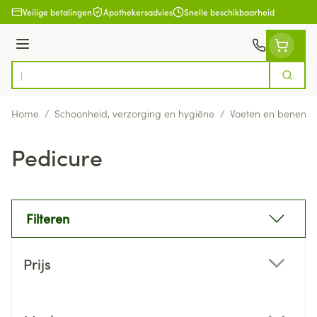
Ga naar de inhoud
Veilige betalingen
Apothekersadvies
Snelle beschikbaarheid
Menu
Zoek
Product, merk, categorie...
Home
/
Schoonheid, verzorging en hygiëne
/
Voeten en benen
/
Pedicure
Filteren
Doorgaan naar productlijst
Prijs
filter