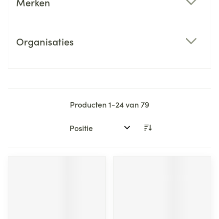
Merken
filter
Organisaties
filter
Producten
1
-
24
van
79
Sorteer op: