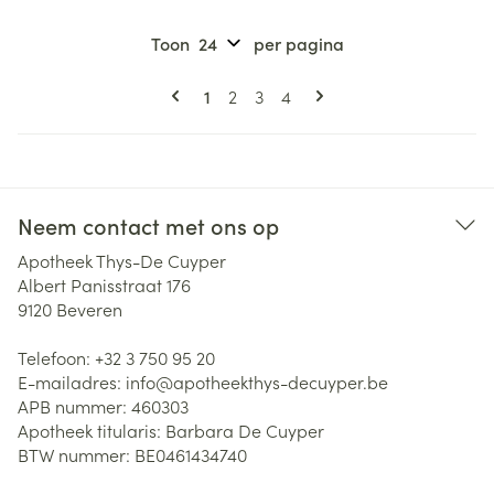
Toon
per pagina
Pagina's
U lees momenteel pagina
Pagina
Pagina
Pagina
1
2
3
4
Neem contact met ons op
Apotheek Thys-De Cuyper
Albert Panisstraat 176
9120
Beveren
Telefoon:
+32 3 750 95 20
E-mailadres:
info@
apotheekthys-decuyper.be
APB nummer:
460303
Apotheek titularis:
Barbara De Cuyper
BTW nummer:
BE0461434740