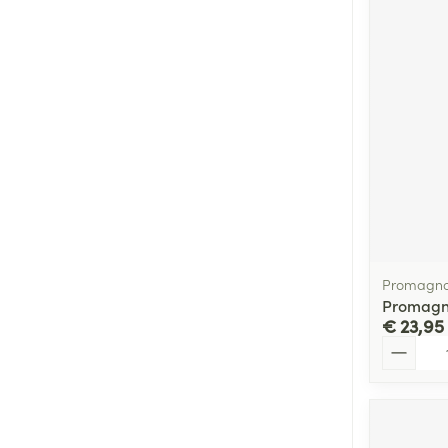
Promagno
Promagn
€ 23,95
Aantal