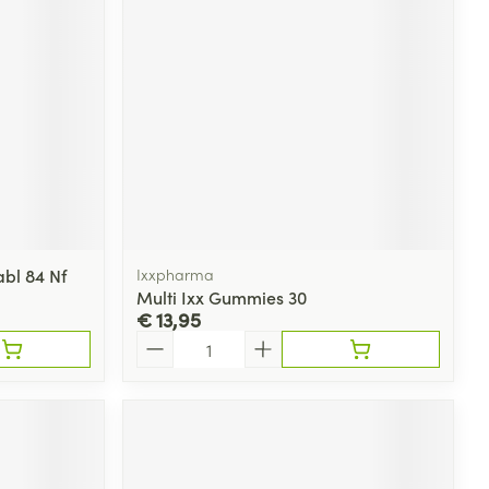
rende
Parfums en
geurproducten
abl 84 Nf
Ixxpharma
Multi Ixx Gummies 30
€ 13,95
Aantal
CBD