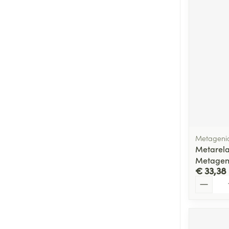
Metagenic
Metarela
Metagen
€ 33,38
Aantal