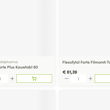
ging
Supplementen
Insectenwe
Mondmaskers
middelen
ssen
 -
id
d
olidpharma
Flexofytol Forte Filmomh T
orte Plus Kauwtabl 60
€ 61,39
Aantal
Zelfbruiner
Scheren