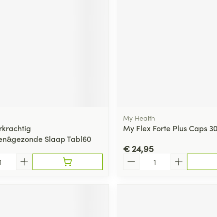
My Health
rkrachtig
My Flex Forte Plus Caps 3
en&gezonde Slaap Tabl60
€ 24,95
Aantal