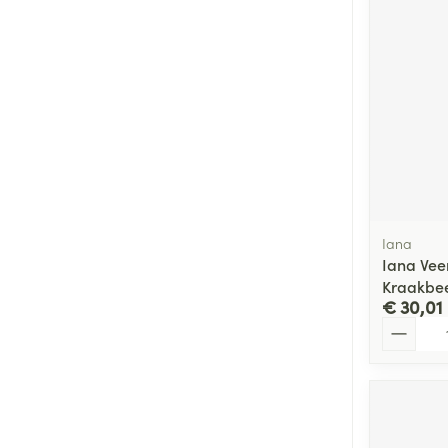
Iana
Iana Vee
Kraakbe
€ 30,01
Aantal