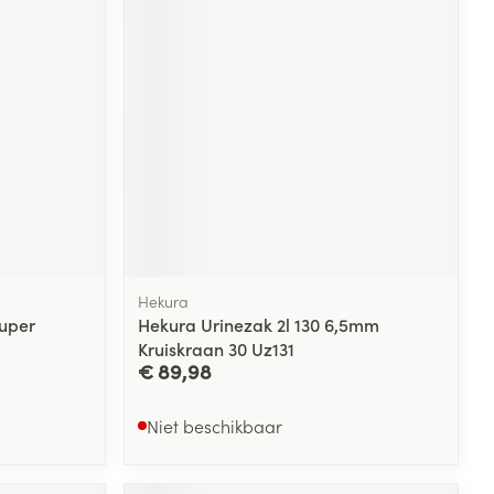
rende
Parfums en
geurproducten
Hekura
uper
Hekura Urinezak 2l 130 6,5mm
Kruiskraan 30 Uz131
CBD
€ 89,98
Niet beschikbaar