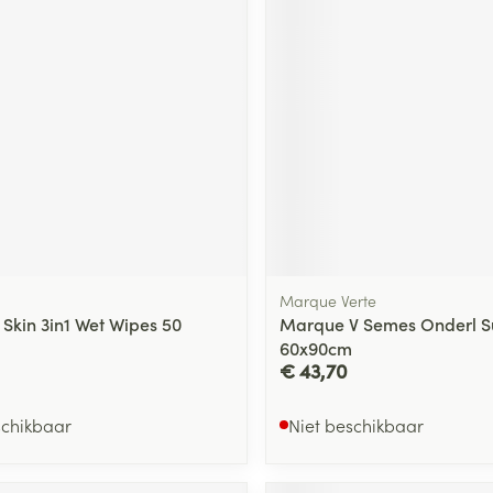
ging
Supplementen
Insectenwe
Mondmaskers
middelen
ssen
 -
id
d
Marque Verte
 Skin 3in1 Wet Wipes 50
Marque V Semes Onderl S
60x90cm
Zelfbruiner
Scheren
€ 43,70
schikbaar
Niet beschikbaar