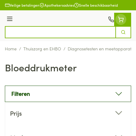
Ga naar de inhoud
Veilige betalingen
Apothekersadvies
Snelle beschikbaarheid
Menu
Zoek
Product, merk, categorie...
Home
/
Thuiszorg en EHBO
/
Diagnosetesten en meetapparatuu
Bloeddrukmeter
Filteren
Doorgaan naar productlijst
Prijs
filter