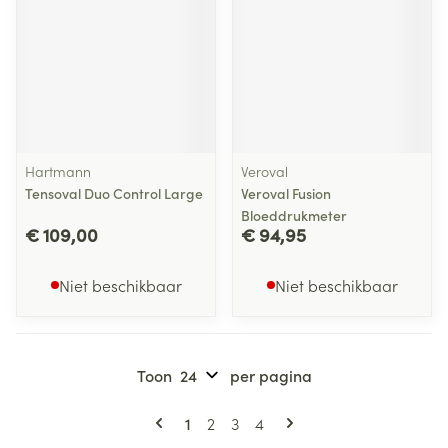
Hartmann
Veroval
Tensoval Duo Control Large
Veroval Fusion
Bloeddrukmeter
€ 109,00
€ 94,95
Niet beschikbaar
Niet beschikbaar
Toon
per pagina
Pagina's
U lees momenteel pagina
Pagina
Pagina
Pagina
1
2
3
4