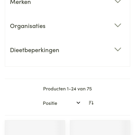
Merken
filter
Organisaties
filter
Dieetbeperkingen
filter
Producten
1
-
24
van
75
Sorteer op: