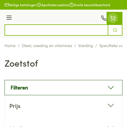
Ga naar de inhoud
Veilige betalingen
Apothekersadvies
Snelle beschikbaarheid
Menu
Zoek
Product, merk, categorie...
Home
/
Dieet, voeding en vitamines
/
Voeding
/
Specifieke voe
Zoetstof
Filteren
Doorgaan naar productlijst
Prijs
filter