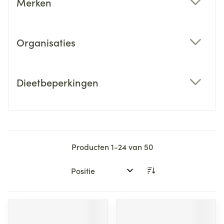
Merken
filter
Organisaties
filter
Dieetbeperkingen
filter
Producten
1
-
24
van
50
Sorteer op: