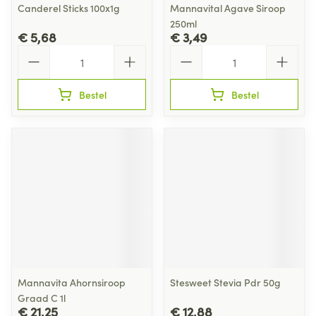
Canderel Sticks 100x1g
Mannavital Agave Siroop
250ml
€ 5,68
€ 3,49
Aantal
Aantal
Bestel
Bestel
Mannavita Ahornsiroop
Stesweet Stevia Pdr 50g
Graad C 1l
€ 21,25
€ 12,88