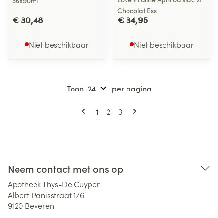
36x90ml
Chocolat Ess
€ 30,48
€ 34,95
Niet beschikbaar
Niet beschikbaar
Toon
per pagina
Pagina's
U lees momenteel pagina
Pagina
Pagina
1
2
3
Neem contact met ons op
Apotheek Thys-De Cuyper
Albert Panisstraat 176
9120
Beveren