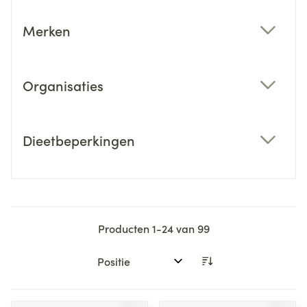
Merken
filter
Organisaties
filter
Dieetbeperkingen
filter
Producten
1
-
24
van
99
Sorteer op: