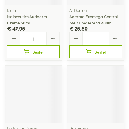
Isdin
A-Derma
Isdinceutics Auriderm
Aderma Exomega Control
Creme 50ml
Melk Emolierend 400ml
€ 47,95
€ 25,50
Aantal
Aantal
Bestel
Bestel
La Roche Posay
Bioderma