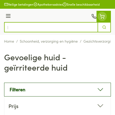
Ga naar de inhoud
Veilige betalingen
Apothekersadvies
Snelle beschikbaarheid
Menu
Zoek
Product, merk, categorie...
Home
/
Schoonheid, verzorging en hygiëne
/
Gezichtsverzorging
Gevoelige huid -
geïrriteerde huid
Filteren
Doorgaan naar productlijst
Prijs
filter