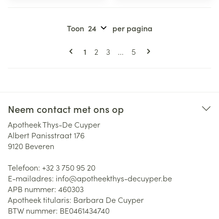
Toon
per pagina
Pagina's
U lees momenteel pagina
Pagina
Pagina
Pagina
1
2
3
...
5
Neem contact met ons op
Apotheek Thys-De Cuyper
Albert Panisstraat 176
9120
Beveren
Telefoon:
+32 3 750 95 20
E-mailadres:
info@
apotheekthys-decuyper.be
APB nummer:
460303
Apotheek titularis:
Barbara De Cuyper
BTW nummer:
BE0461434740