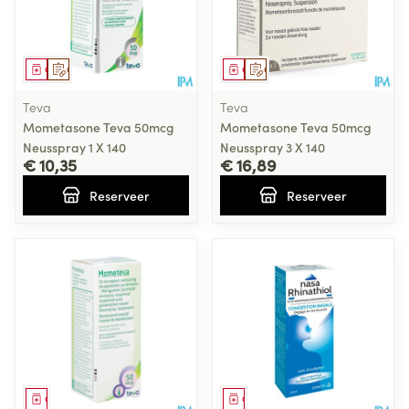
Geneesmiddel
Op voorschrift
Geneesmiddel
Op voorschrift
Teva
Teva
Mometasone Teva 50mcg
Mometasone Teva 50mcg
Neusspray 1 X 140
Neusspray 3 X 140
€ 10,35
€ 16,89
Reserveer
Reserveer
Geneesmiddel
Geneesmiddel