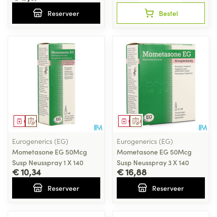
Reserveer
Bestel
Geneesmiddel
Op voorschrift
Geneesmiddel
Op voorschrift
Eurogenerics (EG)
Eurogenerics (EG)
Mometasone EG 50Mcg
Mometasone EG 50Mcg
Susp Neusspray 1 X 140
Susp Neusspray 3 X 140
€ 10,34
€ 16,88
Reserveer
Reserveer