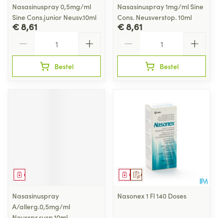
Nasasinuspray 0,5mg/ml
Nasasinuspray 1mg/ml Sine
Sine Cons.junior Neusv.10ml
Cons. Neusverstop. 10ml
€ 8,61
€ 8,61
Aantal
Aantal
Bestel
Bestel
Geneesmiddel
Geneesmiddel
Op voorschrift
Nasasinuspray
Nasonex 1 Fl 140 Doses
A/allerg.0,5mg/ml
Neusspr.susp.10ml