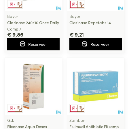
Geneesmiddel
Op voorschrift
Geneesmiddel
Op voorschrift
Bayer
Bayer
Clarinase 240/10 Once Daily
Clarinase Repetabs 14
Comp 7
€ 9,86
€ 9,21
Reserveer
Reserveer
Geneesmiddel
Op voorschrift
Geneesmiddel
Op voorschrift
Gsk
Zambon
Flixonase Aqua Doses
Fluimucil Antibiotic Fl1+amp