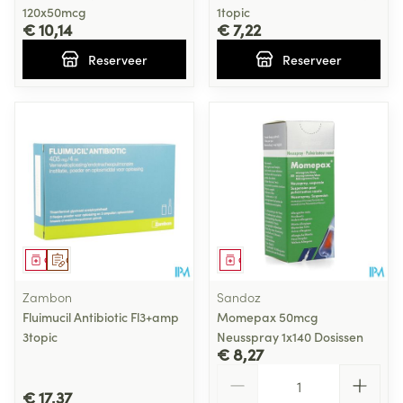
120x50mcg
1topic
€ 10,14
€ 7,22
Reserveer
Reserveer
Geneesmiddel
Op voorschrift
Geneesmiddel
Zambon
Sandoz
Fluimucil Antibiotic Fl3+amp
Momepax 50mcg
3topic
Neusspray 1x140 Dosissen
€ 8,27
Aantal
€ 17,37