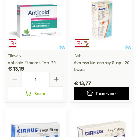
Geneesmiddel
Geneesmiddel
Op voorschrift
Tilman
Gsk
Anticold Filmomh Tabl 20
Avamys Neusspray Susp. 120
€ 13,19
Doses
Aantal
€ 13,77
Bestel
Reserveer