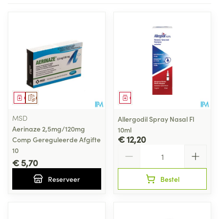
Geneesmiddel
Op voorschrift
Geneesmiddel
MSD
Allergodil Spray Nasal Fl
Aerinaze 2,5mg/120mg
10ml
€ 12,20
Comp Gereguleerde Afgifte
Aantal
10
€ 5,70
Reserveer
Bestel