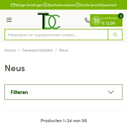
Dia 1 van 1
Ga naar de inhoud
Veilige betalingen
Apothekersadvies
Snelle beschikbaarheid
0
0 artikelen
Menu
€ 0,00
Medicijnen en supplementen zoeken...
Zoek
Product, merk, categorie...
Home
/
Geneesmiddelen
/
Neus
Neus
Filteren
Producten
1
-
24
van
58