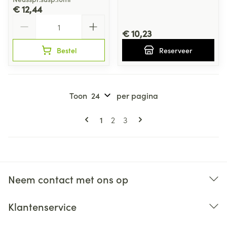
€ 12,44
Aantal
€ 10,23
Bestel
Reserveer
Toon
per pagina
Pagina's
U lees momenteel pagina
Pagina
Pagina
1
2
3
Neem contact met ons op
Klantenservice