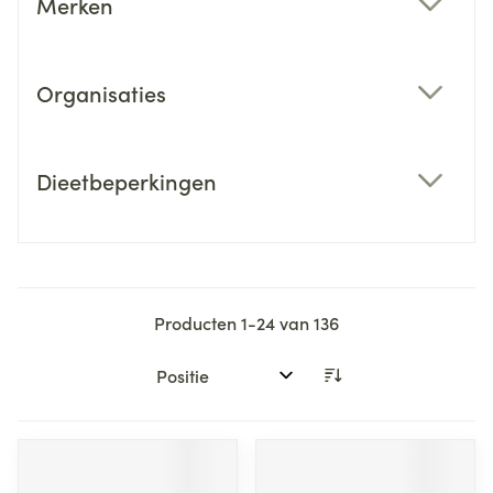
Merken
filter
Organisaties
filter
Dieetbeperkingen
filter
Producten
1
-
24
van
136
Sorteer op: