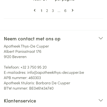
Pagina's
U lees momenteel pagina
Pagina
Pagina
Pagina
1
2
3
...
6
Neem contact met ons op
Apotheek Thys-De Cuyper
Albert Panisstraat 176
9120
Beveren
Telefoon:
+32 3 750 95 20
E-mailadres:
info@
apotheekthys-decuyper.be
APB nummer:
460303
Apotheek titularis:
Barbara De Cuyper
BTW nummer:
BE0461434740
Klantenservice