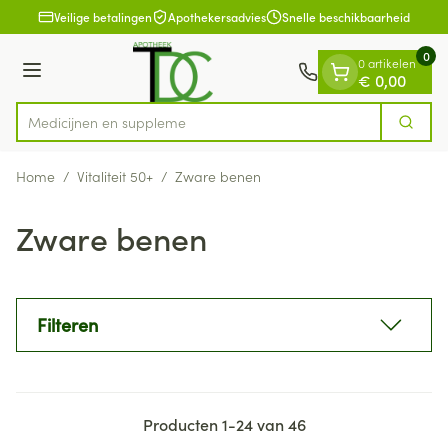
Dia 1 van 1
Ga naar de inhoud
Veilige betalingen
Apothekersadvies
Snelle beschikbaarheid
0
0 artikelen
Menu
€ 0,00
Med
Zoek
Product, merk, categorie...
Home
/
Vitaliteit 50+
/
Zware benen
Zware benen
Filteren
Producten
1
-
24
van
46