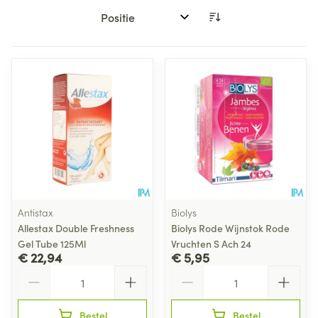
Sorteer op:
Antistax
Biolys
Allestax Double Freshness
Biolys Rode Wijnstok Rode
Gel Tube 125Ml
Vruchten S Ach 24
€ 22,94
€ 5,95
Aantal
Aantal
Bestel
Bestel