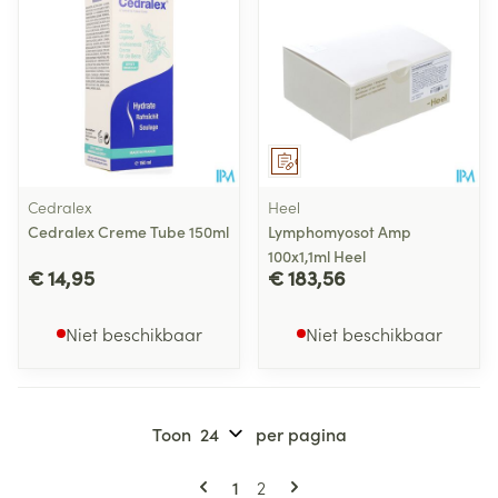
Op voorschrift
Cedralex
Heel
Cedralex Creme Tube 150ml
Lymphomyosot Amp
100x1,1ml Heel
€ 14,95
€ 183,56
Niet beschikbaar
Niet beschikbaar
Toon
per pagina
Pagina's
U lees momenteel pagina
Pagina
1
2