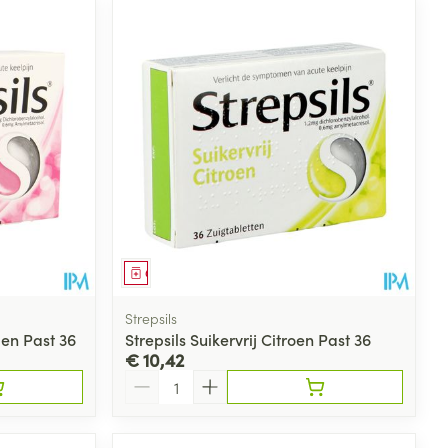
Geneesmiddel
Strepsils
ien Past 36
Strepsils Suikervrij Citroen Past 36
€ 10,42
Aantal