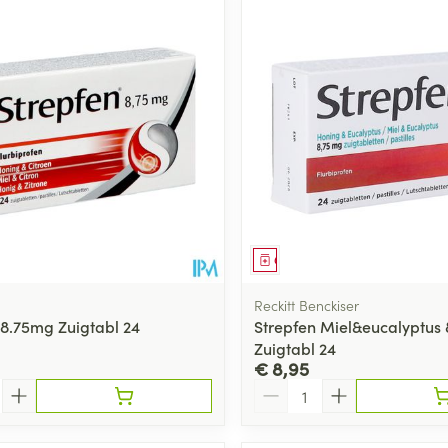
middel
Geneesmiddel
Reckitt Benckiser
 8.75mg Zuigtabl 24
Strepfen Miel&eucalyptus
Zuigtabl 24
€ 8,95
Aantal