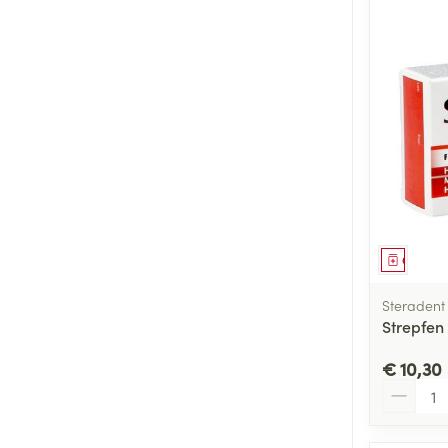
Genees
Steradent
Strepfen
€ 10,30
Aantal