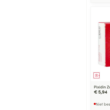
Genees
Pixidin Z
€ 5,94
Niet be