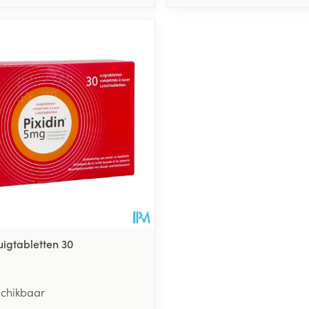
middel
uigtabletten 30
schikbaar