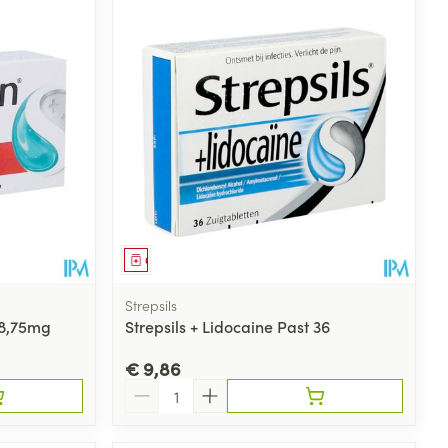
Geneesmiddel
Strepsils
 8,75mg
Strepsils + Lidocaine Past 36
€ 9,86
Aantal