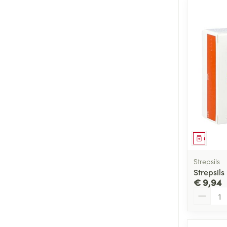
Genees
Strepsils
Strepsils
€ 9,94
Aantal