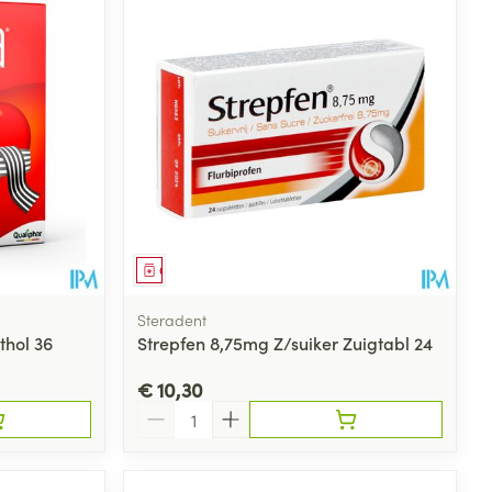
rende
Parfums en
geurproducten
Geneesmiddel
Steradent
thol 36
Strepfen 8,75mg Z/suiker Zuigtabl 24
€ 10,30
CBD
Aantal