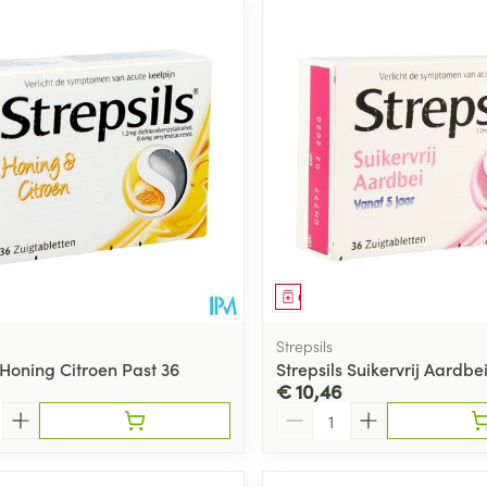
middel
Geneesmiddel
Strepsils
 Honing Citroen Past 36
Strepsils Suikervrij Aardbe
€ 10,46
Aantal