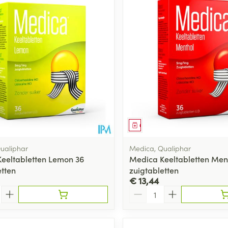
Toon meer
ging
Supplementen
Insectenwe
Mondmaskers
middelen
ssen
 -
id
d
middel
Geneesmiddel
ualiphar
Medica, Qualiphar
eeltabletten Lemon 36
Medica Keeltabletten Men
etten
zuigtabletten
€ 13,44
Zelfbruiner
Scheren
Aantal