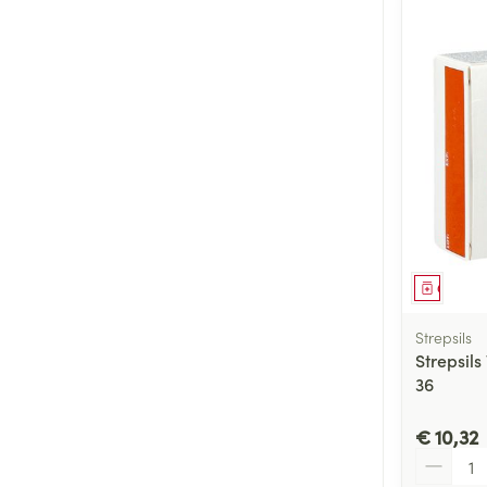
Genees
Strepsils
Strepsil
36
€ 10,32
Aantal