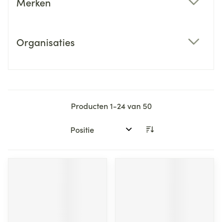
Merken
filter
Organisaties
filter
Producten
1
-
24
van
50
Sorteer op: