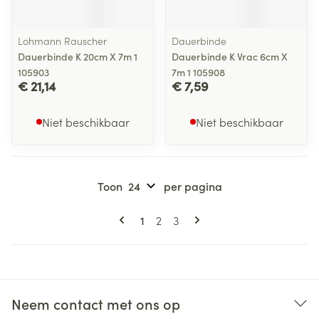
Lohmann Rauscher
Dauerbinde
Dauerbinde K 20cm X 7m 1
Dauerbinde K Vrac 6cm X
105903
7m 1 105908
€ 21,14
€ 7,59
Niet beschikbaar
Niet beschikbaar
Toon
per pagina
Pagina's
U lees momenteel pagina
Pagina
Pagina
1
2
3
Neem contact met ons op