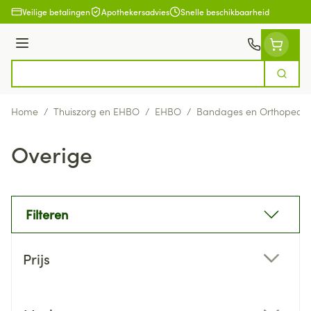
Ga naar de inhoud
Veilige betalingen
Apothekersadvies
Snelle beschikbaarheid
Menu
Zoek
Product, merk, categorie...
Home
/
Thuiszorg en EHBO
/
EHBO
/
Bandages en Orthopedie
Overige
Filteren
Doorgaan naar productlijst
Prijs
filter