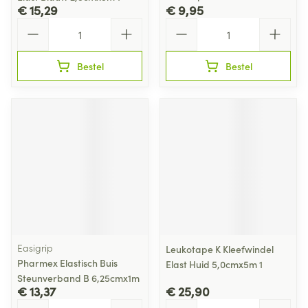
€ 15,29
€ 9,95
Aantal
Aantal
Bestel
Bestel
Easigrip
Leukotape K Kleefwindel
Pharmex Elastisch Buis
Elast Huid 5,0cmx5m 1
Steunverband B 6,25cmx1m
€ 13,37
€ 25,90
Aantal
Aantal