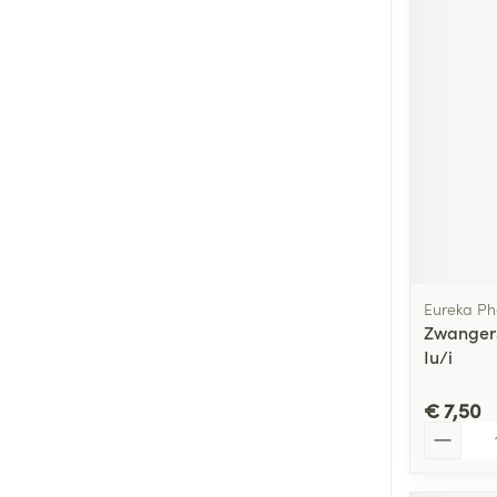
Eureka P
Zwangers
Iu/i
€ 7,50
Aantal