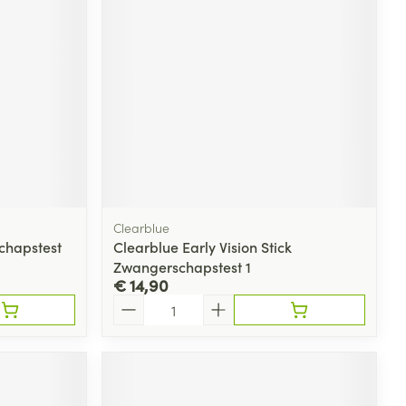
rende
Parfums en
geurproducten
Clearblue
chapstest
Clearblue Early Vision Stick
Zwangerschapstest 1
€ 14,90
CBD
Aantal