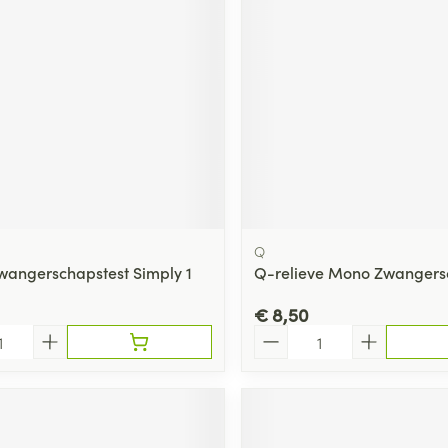
ging
Supplementen
Insectenwe
Mondmaskers
middelen
ssen
 -
id
d
Q
wangerschapstest Simply 1
Q-relieve Mono Zwangers
€ 8,50
Zelfbruiner
Scheren
Aantal