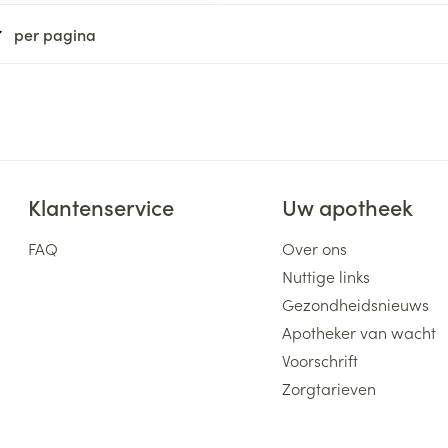
ging
Supplementen
Insectenwe
per pagina
Mondmaskers
middelen
ssen
 -
id
d
Klantenservice
Uw apotheek
FAQ
Over ons
Nuttige links
Gezondheidsnieuws
Zelfbruiner
Scheren
Apotheker van wacht
Voorschrift
Zorgtarieven