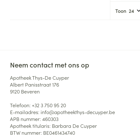
Haar
Gezichtsverzor
Toon
Pillendozen en
accessoires
Pigmentstoorni
Gevoelige huid
geïrriteerde hu
Gemengde hui
Doffe huid
Neem contact met ons op
Toon meer
Apotheek Thys-De Cuyper
Albert Panisstraat 176
9120
Beveren
Snurken
Telefoon:
+32 3 750 95 20
E-mailadres:
info@
apotheekthys-decuyper.be
APB nummer:
460303
Apotheek titularis:
Barbara De Cuyper
BTW nummer:
BE0461434740